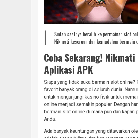
Sudah saatnya beralih ke permainan slot o
Nikmati keseruan dan kemudahan bermain d
Coba Sekarang! Nikmati 
Aplikasi APK
Siapa yang tidak suka bermain slot online? 
favorit banyak orang di seluruh dunia. Nam
untuk mengunjungi kasino fisik untuk memain
online menjadi semakin populer. Dengan ha
bermain slot online di mana pun dan kapan
Anda.
Ada banyak keuntungan yang ditawarkan oleh