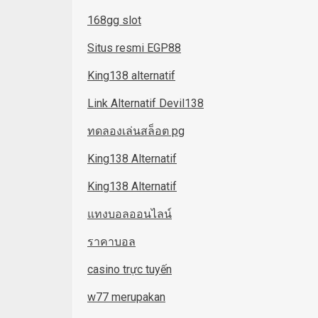
168gg slot
Situs resmi EGP88
King138 alternatif
Link Alternatif Devil138
ทดลองเล่นสล็อต pg
King138 Alternatif
King138 Alternatif
แทงบอลออนไลน์
ราคาบอล
casino trực tuyến
w77 merupakan