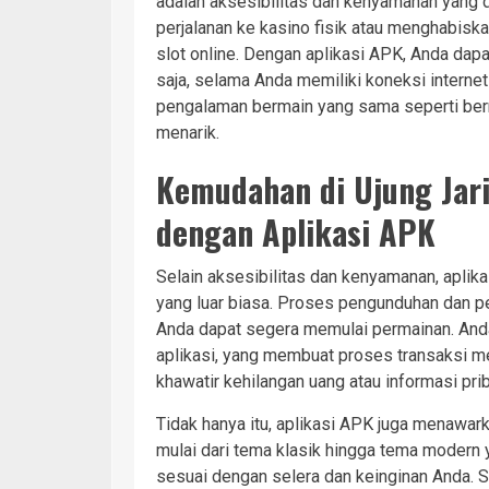
adalah aksesibilitas dan kenyamanan yang d
perjalanan ke kasino fisik atau menghabisk
slot online. Dengan aplikasi APK, Anda dap
saja, selama Anda memiliki koneksi internet 
pengalaman bermain yang sama seperti berma
menarik.
Kemudahan di Ujung Jari
dengan Aplikasi APK
Selain aksesibilitas dan kenyamanan, apli
yang luar biasa. Proses pengunduhan dan 
Anda dapat segera memulai permainan. Anda
aplikasi, yang membuat proses transaksi me
khawatir kehilangan uang atau informasi pri
Tidak hanya itu, aplikasi APK juga menawar
mulai dari tema klasik hingga tema modern
sesuai dengan selera dan keinginan Anda. S