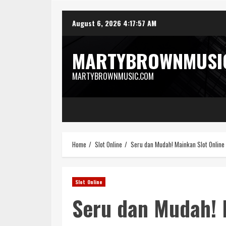
Skip
August 6, 2026
4:17:58 AM
to
content
MARTYBROWNMUSI
MARTYBROWNMUSIC.COM
Home
Slot Online
Seru dan Mudah! Mainkan Slot Online
Slot Online
Seru dan Mudah! 