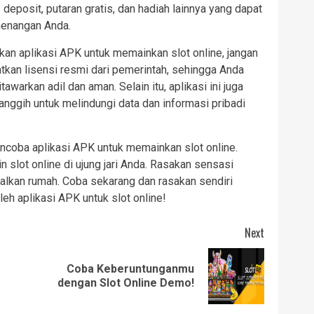
deposit, putaran gratis, dan hadiah lainnya yang dapat
enangan Anda.
an aplikasi APK untuk memainkan slot online, jangan
patkan lisensi resmi dari pemerintah, sehingga Anda
arkan adil dan aman. Selain itu, aplikasi ini juga
nggih untuk melindungi data dan informasi pribadi
encoba aplikasi APK untuk memainkan slot online.
lot online di ujung jari Anda. Rasakan sensasi
galkan rumah. Coba sekarang dan rasakan sendiri
eh aplikasi APK untuk slot online!
Next
Coba Keberuntunganmu
Previous
Next
dengan Slot Online Demo!
post:
post: