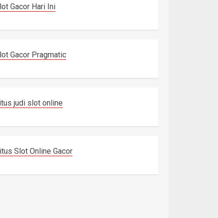
lot Gacor Hari Ini
lot Gacor Pragmatic
itus judi slot online
itus Slot Online Gacor