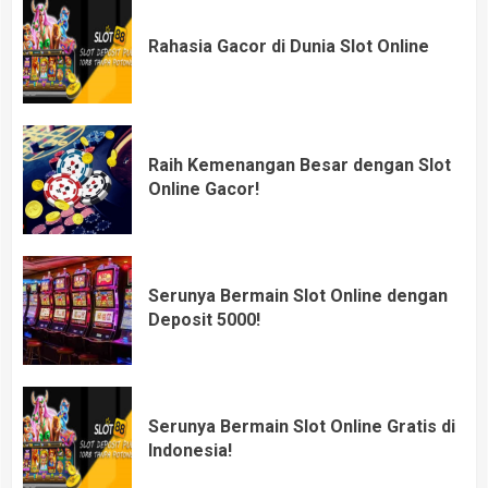
Rahasia Gacor di Dunia Slot Online
Raih Kemenangan Besar dengan Slot
Online Gacor!
Serunya Bermain Slot Online dengan
Deposit 5000!
Serunya Bermain Slot Online Gratis di
Indonesia!