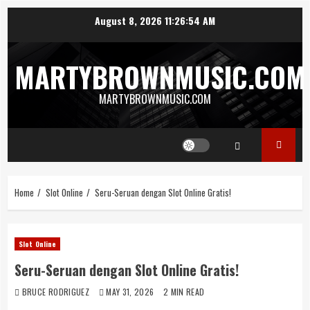
Skip
August 8, 2026
11:26:54 AM
to
content
MARTYBROWNMUSIC.COM
MARTYBROWNMUSIC.COM
Home
Slot Online
Seru-Seruan dengan Slot Online Gratis!
Slot Online
Seru-Seruan dengan Slot Online Gratis!
BRUCE RODRIGUEZ
MAY 31, 2026
2 MIN READ