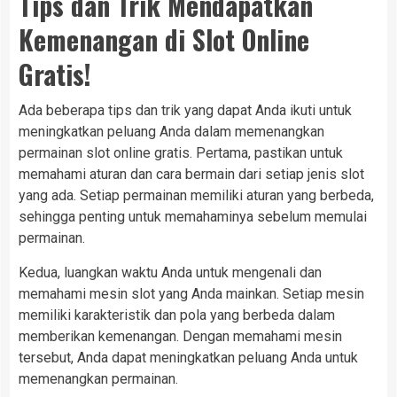
Tips dan Trik Mendapatkan
Kemenangan di Slot Online
Gratis!
Ada beberapa tips dan trik yang dapat Anda ikuti untuk
meningkatkan peluang Anda dalam memenangkan
permainan slot online gratis. Pertama, pastikan untuk
memahami aturan dan cara bermain dari setiap jenis slot
yang ada. Setiap permainan memiliki aturan yang berbeda,
sehingga penting untuk memahaminya sebelum memulai
permainan.
Kedua, luangkan waktu Anda untuk mengenali dan
memahami mesin slot yang Anda mainkan. Setiap mesin
memiliki karakteristik dan pola yang berbeda dalam
memberikan kemenangan. Dengan memahami mesin
tersebut, Anda dapat meningkatkan peluang Anda untuk
memenangkan permainan.