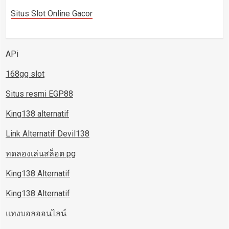
Situs Slot Online Gacor
APi
168gg slot
Situs resmi EGP88
King138 alternatif
Link Alternatif Devil138
ทดลองเล่นสล็อต pg
King138 Alternatif
King138 Alternatif
แทงบอลออนไลน์