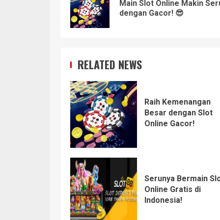
Reading
Main Slot Online Makin Ser
dengan Gacor! 😎
RELATED NEWS
Raih Kemenangan
Besar dengan Slot
Online Gacor!
Serunya Bermain Sl
Online Gratis di
Indonesia!