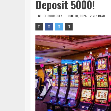
Deposit 5000!
BRUCE RODRIGUEZ
JUNE 10, 2026
2 MIN READ