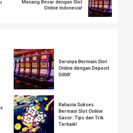
u
Menang Besar dengan Slot
Previous
Next
Online Indonesia!
post:
post:
Serunya Bermain Slot
Online dengan Deposit
5000!
Rahasia Sukses
ot
Bermain Slot Online
Gacor: Tips dan Trik
Terbaik!