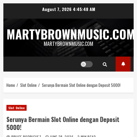
Skip
August 7, 2026
4:45:48 AM
to
content
MARTYBROWNMUSIC.COM
MARTYBROWNMUSIC.COM
Home
Slot Online
Serunya Bermain Slot Online dengan Deposit 5000!
Slot Online
Serunya Bermain Slot Online dengan Deposit
5000!
BRUCE RODRIGUEZ
JUNE 28, 2026
2 MIN READ