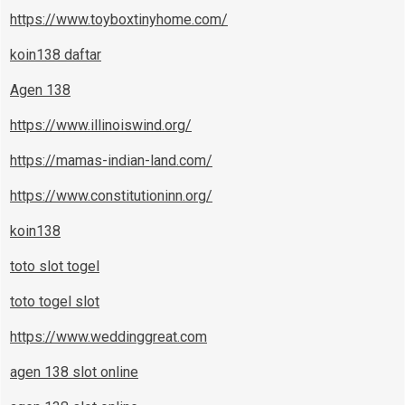
https://www.toyboxtinyhome.com/
koin138 daftar
Agen 138
https://www.illinoiswind.org/
https://mamas-indian-land.com/
https://www.constitutioninn.org/
koin138
toto slot togel
toto togel slot
https://www.weddinggreat.com
agen 138 slot online