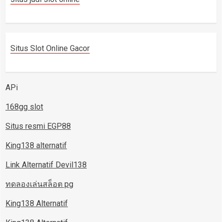
Situs Slot Online Gacor
APi
168gg slot
Situs resmi EGP88
King138 alternatif
Link Alternatif Devil138
ทดลองเล่นสล็อต pg
King138 Alternatif