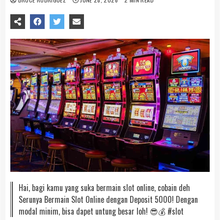
Hai, bagi kamu yang suka bermain slot online, cobain deh
Serunya Bermain Slot Online dengan Deposit 5000! Dengan
modal minim, bisa dapet untung besar loh! 😎💰 #slot