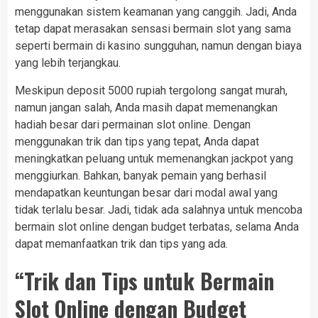
menggunakan sistem keamanan yang canggih. Jadi, Anda
tetap dapat merasakan sensasi bermain slot yang sama
seperti bermain di kasino sungguhan, namun dengan biaya
yang lebih terjangkau.
Meskipun deposit 5000 rupiah tergolong sangat murah,
namun jangan salah, Anda masih dapat memenangkan
hadiah besar dari permainan slot online. Dengan
menggunakan trik dan tips yang tepat, Anda dapat
meningkatkan peluang untuk memenangkan jackpot yang
menggiurkan. Bahkan, banyak pemain yang berhasil
mendapatkan keuntungan besar dari modal awal yang
tidak terlalu besar. Jadi, tidak ada salahnya untuk mencoba
bermain slot online dengan budget terbatas, selama Anda
dapat memanfaatkan trik dan tips yang ada.
“Trik dan Tips untuk Bermain
Slot Online dengan Budget