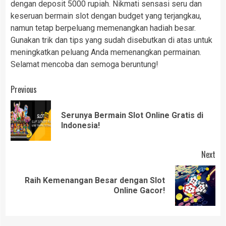
dengan deposit 5000 rupiah. Nikmati sensasi seru dan
keseruan bermain slot dengan budget yang terjangkau,
namun tetap berpeluang memenangkan hadiah besar.
Gunakan trik dan tips yang sudah disebutkan di atas untuk
meningkatkan peluang Anda memenangkan permainan.
Selamat mencoba dan semoga beruntung!
Continue
Previous
Reading
Serunya Bermain Slot Online Gratis di
Pre
Indonesia!
pos
Next
Raih Kemenangan Besar dengan Slot
Next
Online Gacor!
post: