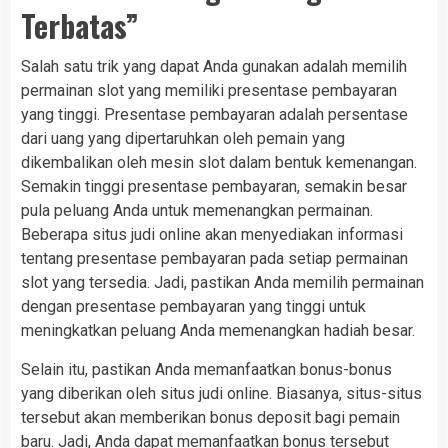
Terbatas”
Salah satu trik yang dapat Anda gunakan adalah memilih
permainan slot yang memiliki presentase pembayaran
yang tinggi. Presentase pembayaran adalah persentase
dari uang yang dipertaruhkan oleh pemain yang
dikembalikan oleh mesin slot dalam bentuk kemenangan.
Semakin tinggi presentase pembayaran, semakin besar
pula peluang Anda untuk memenangkan permainan.
Beberapa situs judi online akan menyediakan informasi
tentang presentase pembayaran pada setiap permainan
slot yang tersedia. Jadi, pastikan Anda memilih permainan
dengan presentase pembayaran yang tinggi untuk
meningkatkan peluang Anda memenangkan hadiah besar.
Selain itu, pastikan Anda memanfaatkan bonus-bonus
yang diberikan oleh situs judi online. Biasanya, situs-situs
tersebut akan memberikan bonus deposit bagi pemain
baru. Jadi, Anda dapat memanfaatkan bonus tersebut