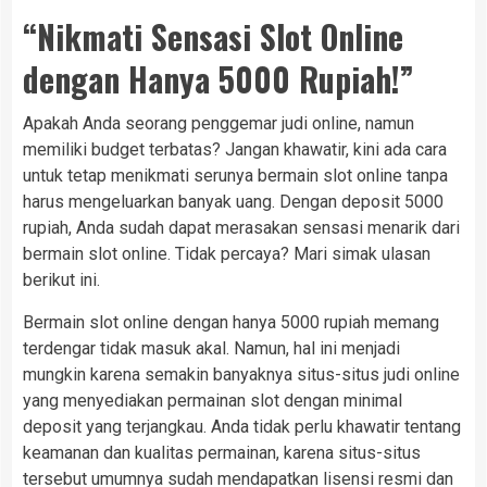
“Nikmati Sensasi Slot Online
dengan Hanya 5000 Rupiah!”
Apakah Anda seorang penggemar judi online, namun
memiliki budget terbatas? Jangan khawatir, kini ada cara
untuk tetap menikmati serunya bermain slot online tanpa
harus mengeluarkan banyak uang. Dengan deposit 5000
rupiah, Anda sudah dapat merasakan sensasi menarik dari
bermain slot online. Tidak percaya? Mari simak ulasan
berikut ini.
Bermain slot online dengan hanya 5000 rupiah memang
terdengar tidak masuk akal. Namun, hal ini menjadi
mungkin karena semakin banyaknya situs-situs judi online
yang menyediakan permainan slot dengan minimal
deposit yang terjangkau. Anda tidak perlu khawatir tentang
keamanan dan kualitas permainan, karena situs-situs
tersebut umumnya sudah mendapatkan lisensi resmi dan