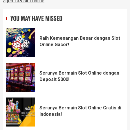
agen 138 slot online
YOU MAY HAVE MISSED
Raih Kemenangan Besar dengan Slot
Online Gacor!
Serunya Bermain Slot Online dengan
Deposit 5000!
Serunya Bermain Slot Online Gratis di
Indonesia!