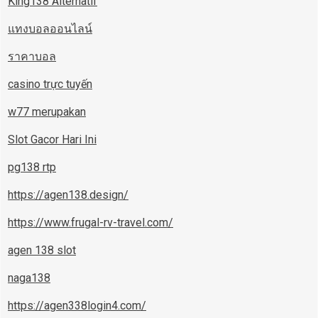
King138 Alternatif
แทงบอลออนไลน์
ราคาบอล
casino trực tuyến
w77 merupakan
Slot Gacor Hari Ini
pg138 rtp
https://agen138.design/
https://www.frugal-rv-travel.com/
agen 138 slot
naga138
https://agen338login4.com/