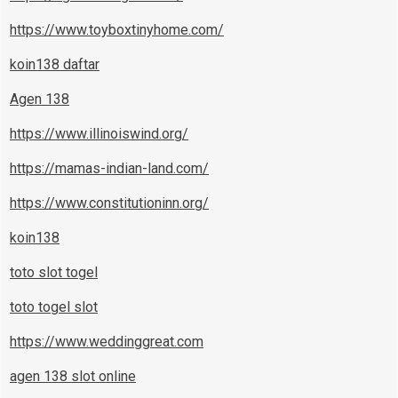
https://www.toyboxtinyhome.com/
koin138 daftar
Agen 138
https://www.illinoiswind.org/
https://mamas-indian-land.com/
https://www.constitutioninn.org/
koin138
toto slot togel
toto togel slot
https://www.weddinggreat.com
agen 138 slot online