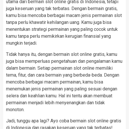
utama dari bermain slot online gratis di Indonesia, tetapi
juga keseruan yang tak terbatas. Dengan bermain gratis,
kamu bisa mencoba berbagai macam jenis permainan slot
tanpa perlu khawatir kehilangan uang. Kamu juga bisa
menentukan strategi permainan yang paling cocok untuk
kamu tanpa perlu memikirkan kerugian finansial yang
mungkin terjadi.
Tidak hanya itu, dengan bermain slot online gratis, kamu
juga bisa memperluas pengetahuan dan pengalaman kamu
dalam bermain. Setiap permainan slot online memiliki
tema, fitur, dan cara bermain yang berbeda-beda. Dengan
mencoba berbagai macam permainan, kamu bisa
menemukan jenis permainan yang paling sesuai dengan
selera dan keahlian kamu. Hal ini tentu akan membuat
permainan menjadi lebih menyenangkan dan tidak
monoton.
Jadi, tunggu apa lagi? Ayo coba bermain slot online gratis
di Indonesia dan rasakan keseruan yang tak terbatas!