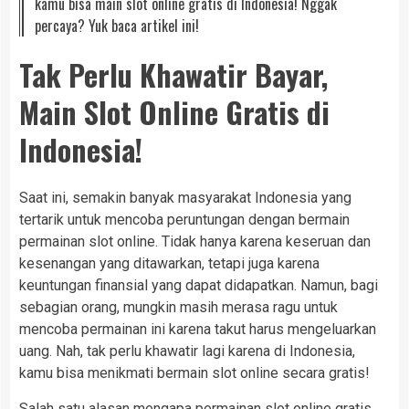
kamu bisa main slot online gratis di Indonesia! Nggak
percaya? Yuk baca artikel ini!
Tak Perlu Khawatir Bayar,
Main Slot Online Gratis di
Indonesia!
Saat ini, semakin banyak masyarakat Indonesia yang
tertarik untuk mencoba peruntungan dengan bermain
permainan slot online. Tidak hanya karena keseruan dan
kesenangan yang ditawarkan, tetapi juga karena
keuntungan finansial yang dapat didapatkan. Namun, bagi
sebagian orang, mungkin masih merasa ragu untuk
mencoba permainan ini karena takut harus mengeluarkan
uang. Nah, tak perlu khawatir lagi karena di Indonesia,
kamu bisa menikmati bermain slot online secara gratis!
Salah satu alasan mengapa permainan slot online gratis