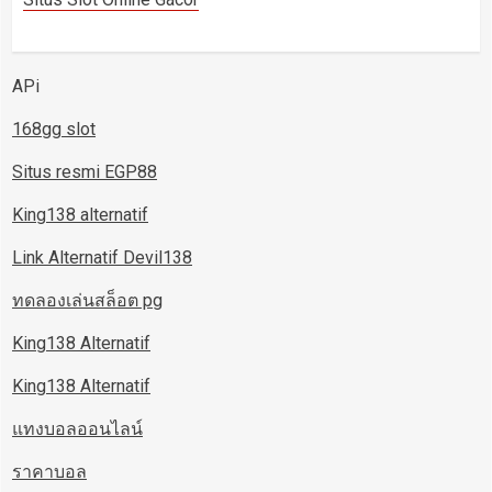
APi
168gg slot
Situs resmi EGP88
King138 alternatif
Link Alternatif Devil138
ทดลองเล่นสล็อต pg
King138 Alternatif
King138 Alternatif
แทงบอลออนไลน์
ราคาบอล