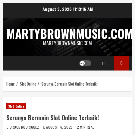
Skip
August 9, 2026
11:13:17 AM
to
content
MARTYBROWNMUSIC.COM
MARTYBROWNMUSIC.COM
Home
Slot Online
Serunya Bermain Slot Online Terbaik!
Slot Online
Serunya Bermain Slot Online Terbaik!
BRUCE RODRIGUEZ
AUGUST 6, 2025
2 MIN READ