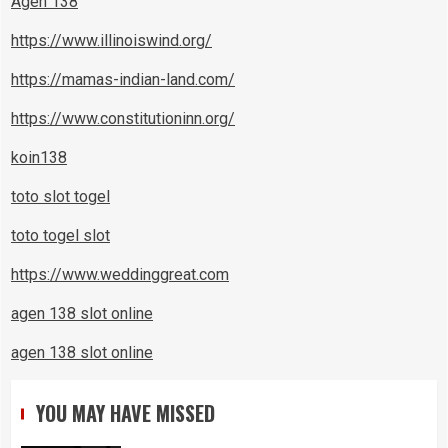
Agen 138
https://www.illinoiswind.org/
https://mamas-indian-land.com/
https://www.constitutioninn.org/
koin138
toto slot togel
toto togel slot
https://www.weddinggreat.com
agen 138 slot online
agen 138 slot online
YOU MAY HAVE MISSED