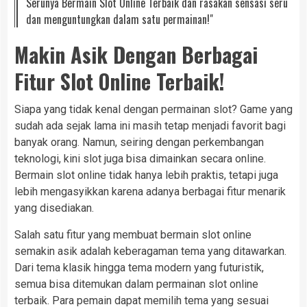
Serunya Bermain Slot Online Terbaik dan rasakan sensasi seru
dan menguntungkan dalam satu permainan!"
Makin Asik Dengan Berbagai
Fitur Slot Online Terbaik!
Siapa yang tidak kenal dengan permainan slot? Game yang
sudah ada sejak lama ini masih tetap menjadi favorit bagi
banyak orang. Namun, seiring dengan perkembangan
teknologi, kini slot juga bisa dimainkan secara online.
Bermain slot online tidak hanya lebih praktis, tetapi juga
lebih mengasyikkan karena adanya berbagai fitur menarik
yang disediakan.
Salah satu fitur yang membuat bermain slot online
semakin asik adalah keberagaman tema yang ditawarkan.
Dari tema klasik hingga tema modern yang futuristik,
semua bisa ditemukan dalam permainan slot online
terbaik. Para pemain dapat memilih tema yang sesuai