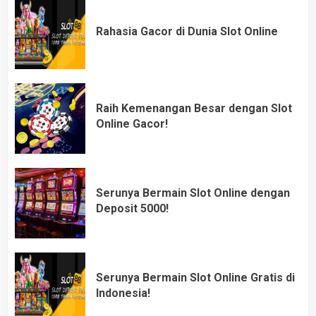
Rahasia Gacor di Dunia Slot Online
Raih Kemenangan Besar dengan Slot
Online Gacor!
Serunya Bermain Slot Online dengan
Deposit 5000!
Serunya Bermain Slot Online Gratis di
Indonesia!