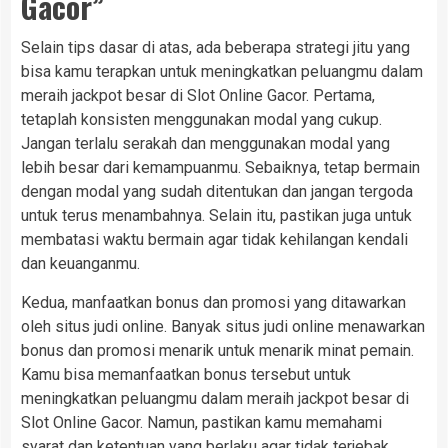
Gacor”
Selain tips dasar di atas, ada beberapa strategi jitu yang
bisa kamu terapkan untuk meningkatkan peluangmu dalam
meraih jackpot besar di Slot Online Gacor. Pertama,
tetaplah konsisten menggunakan modal yang cukup.
Jangan terlalu serakah dan menggunakan modal yang
lebih besar dari kemampuanmu. Sebaiknya, tetap bermain
dengan modal yang sudah ditentukan dan jangan tergoda
untuk terus menambahnya. Selain itu, pastikan juga untuk
membatasi waktu bermain agar tidak kehilangan kendali
dan keuanganmu.
Kedua, manfaatkan bonus dan promosi yang ditawarkan
oleh situs judi online. Banyak situs judi online menawarkan
bonus dan promosi menarik untuk menarik minat pemain.
Kamu bisa memanfaatkan bonus tersebut untuk
meningkatkan peluangmu dalam meraih jackpot besar di
Slot Online Gacor. Namun, pastikan kamu memahami
syarat dan ketentuan yang berlaku agar tidak terjebak