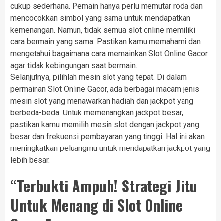
cukup sederhana. Pemain hanya perlu memutar roda dan
mencocokkan simbol yang sama untuk mendapatkan
kemenangan. Namun, tidak semua slot online memiliki
cara bermain yang sama. Pastikan kamu memahami dan
mengetahui bagaimana cara memainkan Slot Online Gacor
agar tidak kebingungan saat bermain.
Selanjutnya, pilihlah mesin slot yang tepat. Di dalam
permainan Slot Online Gacor, ada berbagai macam jenis
mesin slot yang menawarkan hadiah dan jackpot yang
berbeda-beda. Untuk memenangkan jackpot besar,
pastikan kamu memilih mesin slot dengan jackpot yang
besar dan frekuensi pembayaran yang tinggi. Hal ini akan
meningkatkan peluangmu untuk mendapatkan jackpot yang
lebih besar.
“Terbukti Ampuh! Strategi Jitu
Untuk Menang di Slot Online