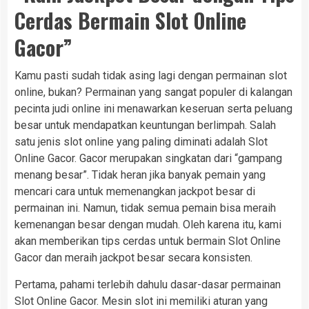
Cerdas Bermain Slot Online
Gacor”
Kamu pasti sudah tidak asing lagi dengan permainan slot
online, bukan? Permainan yang sangat populer di kalangan
pecinta judi online ini menawarkan keseruan serta peluang
besar untuk mendapatkan keuntungan berlimpah. Salah
satu jenis slot online yang paling diminati adalah Slot
Online Gacor. Gacor merupakan singkatan dari “gampang
menang besar”. Tidak heran jika banyak pemain yang
mencari cara untuk memenangkan jackpot besar di
permainan ini. Namun, tidak semua pemain bisa meraih
kemenangan besar dengan mudah. Oleh karena itu, kami
akan memberikan tips cerdas untuk bermain Slot Online
Gacor dan meraih jackpot besar secara konsisten.
Pertama, pahami terlebih dahulu dasar-dasar permainan
Slot Online Gacor. Mesin slot ini memiliki aturan yang