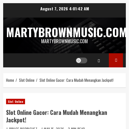
Skip
August 7, 2026
4:01:42 AM
to
content
MARTYBROWNMUSIC.COM
MARTYBROWNMUSIC.COM
Home
Slot Online
Slot Online Gacor: Cara Mudah Menangkan Jackpot!
Slot Online
Slot Online Gacor: Cara Mudah Menangkan
Jackpot!
BRUCE RODRIGUEZ
MAY 15, 2026
2 MIN READ