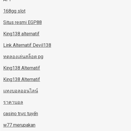
168gg slot
Situs resmi EGP88
King138 alternatif
Link Alternatif Devil138
ทดลองเล่นสล็อต pg
King138 Alternatif
King138 Alternatif
แทงบอลออนไลน์
ราคาบอล
casino trực tuyến
w77 merupakan