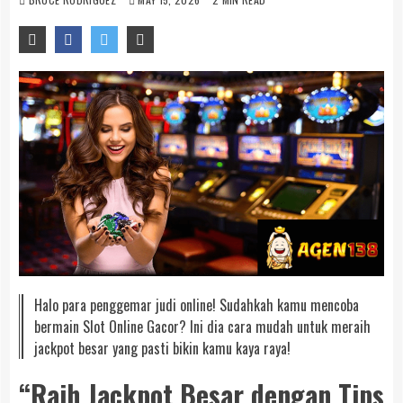
Halo para penggemar judi online! Sudahkah kamu mencoba
bermain Slot Online Gacor? Ini dia cara mudah untuk meraih
jackpot besar yang pasti bikin kamu kaya raya!
“Raih Jackpot Besar dengan Tips