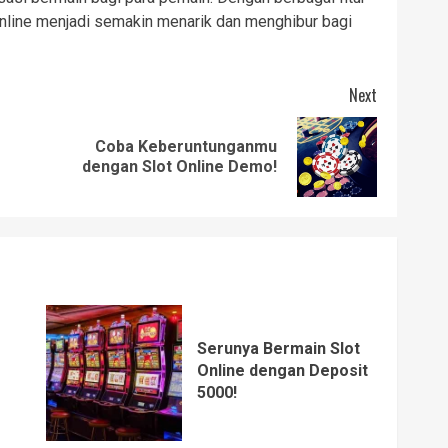
Online menjadi semakin menarik dan menghibur bagi
Next
Coba Keberuntunganmu
Previous
Next
dengan Slot Online Demo!
post:
post:
Serunya Bermain Slot
Online dengan Deposit
5000!