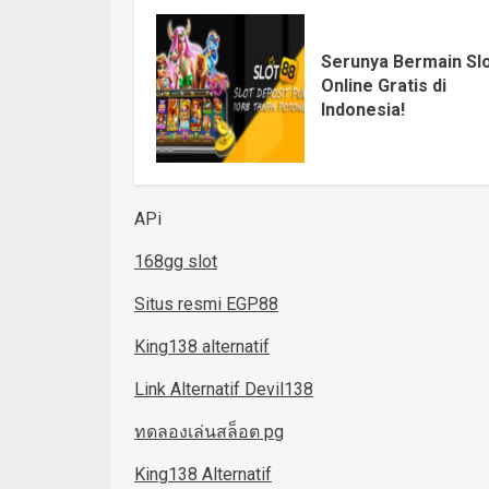
Serunya Bermain Sl
Online Gratis di
Indonesia!
APi
168gg slot
Situs resmi EGP88
King138 alternatif
Link Alternatif Devil138
ทดลองเล่นสล็อต pg
King138 Alternatif