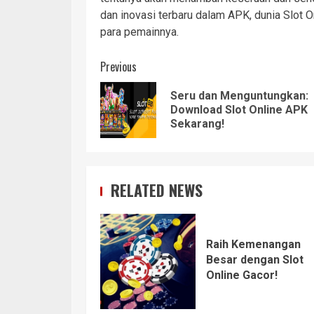
dan inovasi terbaru dalam APK, dunia Slot 
para pemainnya.
Continue
Previous
Reading
Seru dan Menguntungkan:
Download Slot Online APK
Sekarang!
RELATED NEWS
Raih Kemenangan
Besar dengan Slot
Online Gacor!