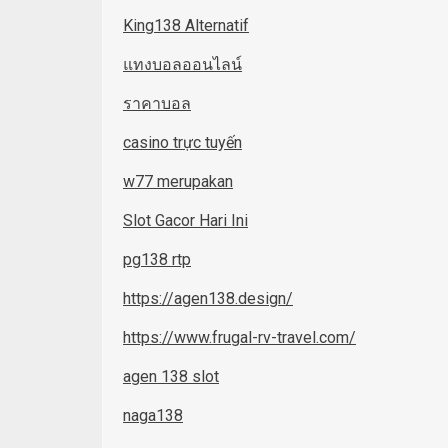
King138 Alternatif
แทงบอลออนไลน์
ราคาบอล
casino trực tuyến
w77 merupakan
Slot Gacor Hari Ini
pg138 rtp
https://agen138.design/
https://www.frugal-rv-travel.com/
agen 138 slot
naga138