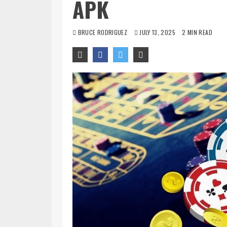
APK
BRUCE RODRIGUEZ
JULY 13, 2025
2 MIN READ