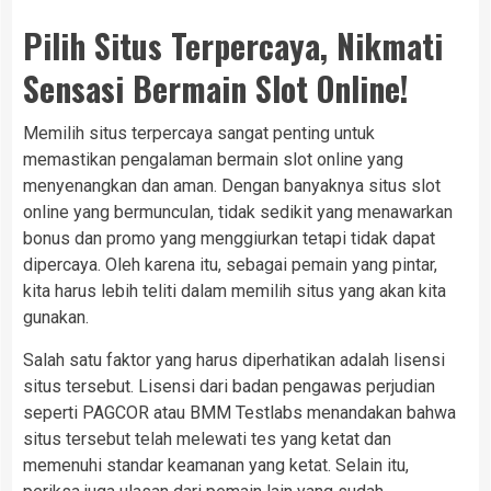
Pilih Situs Terpercaya, Nikmati
Sensasi Bermain Slot Online!
Memilih situs terpercaya sangat penting untuk
memastikan pengalaman bermain slot online yang
menyenangkan dan aman. Dengan banyaknya situs slot
online yang bermunculan, tidak sedikit yang menawarkan
bonus dan promo yang menggiurkan tetapi tidak dapat
dipercaya. Oleh karena itu, sebagai pemain yang pintar,
kita harus lebih teliti dalam memilih situs yang akan kita
gunakan.
Salah satu faktor yang harus diperhatikan adalah lisensi
situs tersebut. Lisensi dari badan pengawas perjudian
seperti PAGCOR atau BMM Testlabs menandakan bahwa
situs tersebut telah melewati tes yang ketat dan
memenuhi standar keamanan yang ketat. Selain itu,