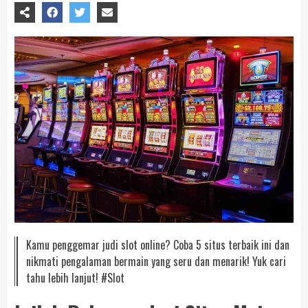
Kamu penggemar judi slot online? Coba 5 situs terbaik ini dan
nikmati pengalaman bermain yang seru dan menarik! Yuk cari
tahu lebih lanjut! #Slot