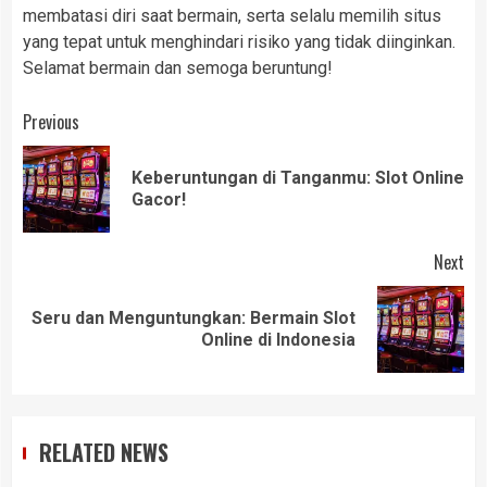
membatasi diri saat bermain, serta selalu memilih situs
yang tepat untuk menghindari risiko yang tidak diinginkan.
Selamat bermain dan semoga beruntung!
Continue
Previous
Reading
Keberuntungan di Tanganmu: Slot Online
Pre
Gacor!
pos
Next
Seru dan Menguntungkan: Bermain Slot
Next
Online di Indonesia
post:
RELATED NEWS