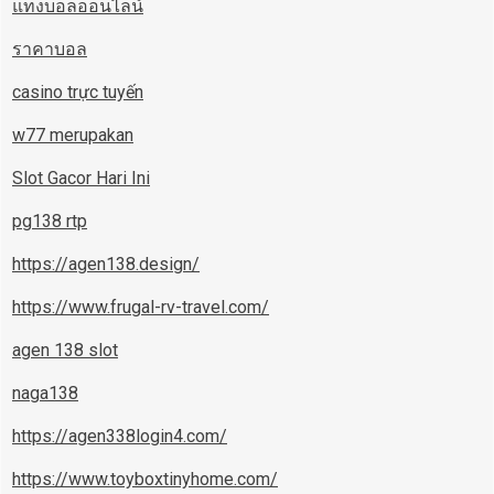
แทงบอลออนไลน์
ราคาบอล
casino trực tuyến
w77 merupakan
Slot Gacor Hari Ini
pg138 rtp
https://agen138.design/
https://www.frugal-rv-travel.com/
agen 138 slot
naga138
https://agen338login4.com/
https://www.toyboxtinyhome.com/