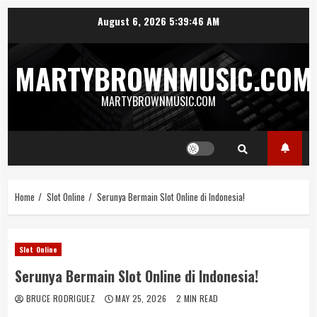
Skip
August 6, 2026
5:39:46 AM
to
content
MARTYBROWNMUSIC.COM
MARTYBROWNMUSIC.COM
Home
Slot Online
Serunya Bermain Slot Online di Indonesia!
Slot Online
Serunya Bermain Slot Online di Indonesia!
BRUCE RODRIGUEZ
MAY 25, 2026
2 MIN READ