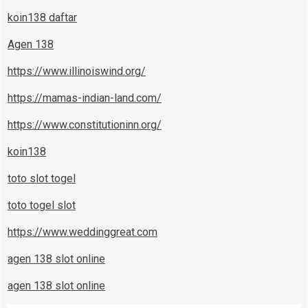
koin138 daftar
Agen 138
https://www.illinoiswind.org/
https://mamas-indian-land.com/
https://www.constitutioninn.org/
koin138
toto slot togel
toto togel slot
https://www.weddinggreat.com
agen 138 slot online
agen 138 slot online