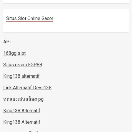
Situs Slot Online Gacor
APi
168gg slot
Situs resmi EGP88
King138 alternatif
Link Alternatif Devil138
ทดลองเล่นสล็อต pg
King138 Alternatif
King138 Alternatif