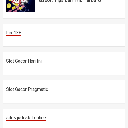
Gacor: Tips dan Trik Terbaik!
Fire138
Slot Gacor Hari Ini
Slot Gacor Pragmatic
situs judi slot online