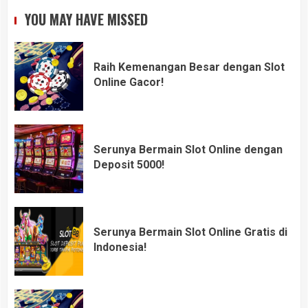
YOU MAY HAVE MISSED
Raih Kemenangan Besar dengan Slot
Online Gacor!
Serunya Bermain Slot Online dengan
Deposit 5000!
Serunya Bermain Slot Online Gratis di
Indonesia!