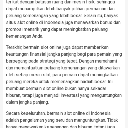
terikat dengan batasan ruang dan mesin fisik, sehingga
dapat menampilkan lebih banyak pilihan permainan dan
peluang kemenangan yang lebih besar. Selain itu, banyak
situs slot online di Indonesia juga menawarkan bonus dan
promosi menarik yang dapat meningkatkan peluang
kemenangan Anda.
Terakhir, bermain slot online juga dapat memberikan
keuntungan finansial jangka panjang bagi para pemain yang
berpegang pada strategi yang tepat. Dengan memahami
dan memanfaatkan peluang kemenangan yang ditawarkan
oleh setiap mesin slot, para pemain dapat meningkatkan
peluang mereka untuk memenangkan hadiah besar. Ini
membuat bermain slot online bukan hanya sekadar
hiburan, tetapi juga menjadi investasi yang menguntungkan
dalam jangka panjang.
Secara keseluruhan, bermain slot online di Indonesia
adalah pengalaman yang seru dan menguntungkan. Tidak
hanya menawarkan kesenangan dan hiburan, tetapi juga