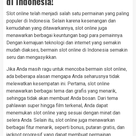
di Indonesia!
Slot online telah menjadi salah satu permainan yang paling
populer di Indonesia. Selain karena kesenangan dan
kemudahan yang ditawarkannya, slot online juga
menawarkan berbagai keuntungan bagi para pemainnya.
Dengan kemajuan teknologi dan internet yang semakin
mudah diakses, bermain slot online di Indonesia semakin
seru dan mengasyikkan.
Jika Anda masih ragu untuk mencoba bermain slot online,
ada beberapa alasan mengapa Anda seharusnya tidak
melewatkan kesempatan ini. Pertama, slot online
menawarkan berbagai tema dan grafis yang menarik,
sehingga tidak akan membuat Anda bosan. Dari tema
pahlawan super hingga film terkenal, Anda dapat
menemukan slot online yang sesuai dengan minat dan
selera Anda. Selain itu, slot online juga menawarkan
berbagai fitur menarik, seperti bonus, putaran gratis, dan
jackpot progresif yang dapat membuat permainan