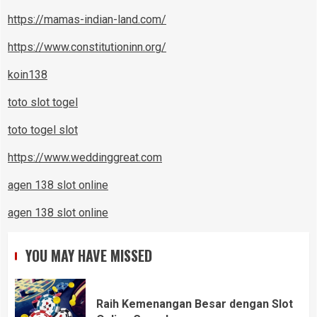
https://mamas-indian-land.com/
https://www.constitutioninn.org/
koin138
toto slot togel
toto togel slot
https://www.weddinggreat.com
agen 138 slot online
agen 138 slot online
YOU MAY HAVE MISSED
Raih Kemenangan Besar dengan Slot