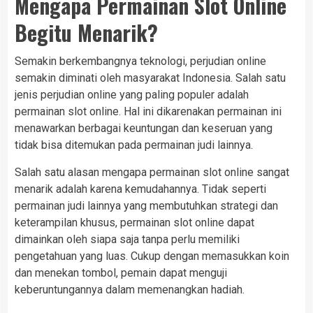
Mengapa Permainan Slot Online
Begitu Menarik?
Semakin berkembangnya teknologi, perjudian online
semakin diminati oleh masyarakat Indonesia. Salah satu
jenis perjudian online yang paling populer adalah
permainan slot online. Hal ini dikarenakan permainan ini
menawarkan berbagai keuntungan dan keseruan yang
tidak bisa ditemukan pada permainan judi lainnya.
Salah satu alasan mengapa permainan slot online sangat
menarik adalah karena kemudahannya. Tidak seperti
permainan judi lainnya yang membutuhkan strategi dan
keterampilan khusus, permainan slot online dapat
dimainkan oleh siapa saja tanpa perlu memiliki
pengetahuan yang luas. Cukup dengan memasukkan koin
dan menekan tombol, pemain dapat menguji
keberuntungannya dalam memenangkan hadiah.