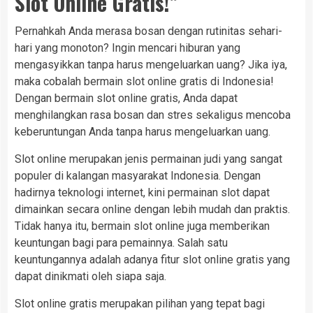
Slot Online Gratis!”
Pernahkah Anda merasa bosan dengan rutinitas sehari-
hari yang monoton? Ingin mencari hiburan yang
mengasyikkan tanpa harus mengeluarkan uang? Jika iya,
maka cobalah bermain slot online gratis di Indonesia!
Dengan bermain slot online gratis, Anda dapat
menghilangkan rasa bosan dan stres sekaligus mencoba
keberuntungan Anda tanpa harus mengeluarkan uang.
Slot online merupakan jenis permainan judi yang sangat
populer di kalangan masyarakat Indonesia. Dengan
hadirnya teknologi internet, kini permainan slot dapat
dimainkan secara online dengan lebih mudah dan praktis.
Tidak hanya itu, bermain slot online juga memberikan
keuntungan bagi para pemainnya. Salah satu
keuntungannya adalah adanya fitur slot online gratis yang
dapat dinikmati oleh siapa saja.
Slot online gratis merupakan pilihan yang tepat bagi