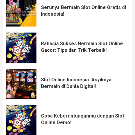
Serunya Bermain Slot Online Gratis di
Indonesia!
Rahasia Sukses Bermain Slot Online
Gacor: Tips dan Trik Terbaik!
Slot Online Indonesia: Asyiknya
Bermain di Dunia Digital!
Coba Keberuntunganmu dengan Slot
Online Demo!