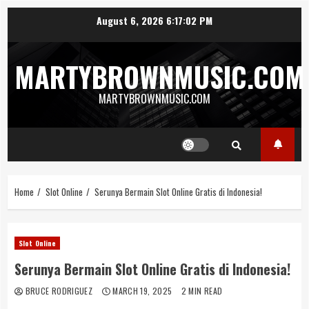
Skip
August 6, 2026
6:17:03 PM
to
content
MARTYBROWNMUSIC.COM
MARTYBROWNMUSIC.COM
Home
Slot Online
Serunya Bermain Slot Online Gratis di Indonesia!
Slot Online
Serunya Bermain Slot Online Gratis di Indonesia!
BRUCE RODRIGUEZ
MARCH 19, 2025
2 MIN READ