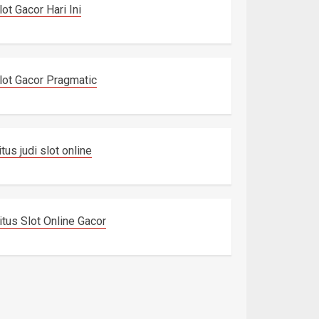
lot Gacor Hari Ini
lot Gacor Pragmatic
itus judi slot online
itus Slot Online Gacor