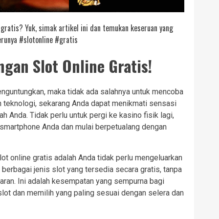
gratis? Yuk, simak artikel ini dan temukan keseruan yang
erunya #slotonline #gratis
gan Slot Online Gratis!
enguntungkan, maka tidak ada salahnya untuk mencoba
n teknologi, sekarang Anda dapat menikmati sensasi
 Anda. Tidak perlu untuk pergi ke kasino fisik lagi,
 smartphone Anda dan mulai berpetualang dengan
ot online gratis adalah Anda tidak perlu mengeluarkan
erbagai jenis slot yang tersedia secara gratis, tanpa
aran. Ini adalah kesempatan yang sempurna bagi
lot dan memilih yang paling sesuai dengan selera dan