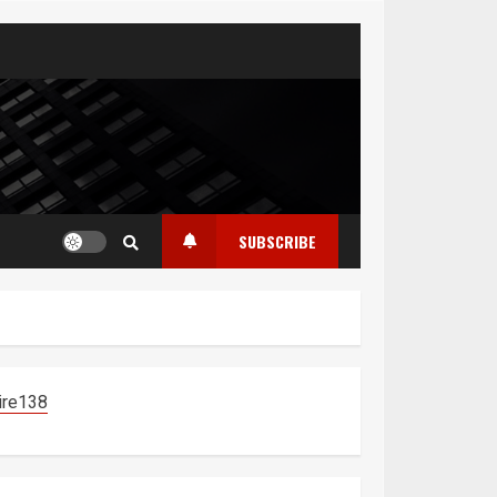
SUBSCRIBE
ire138