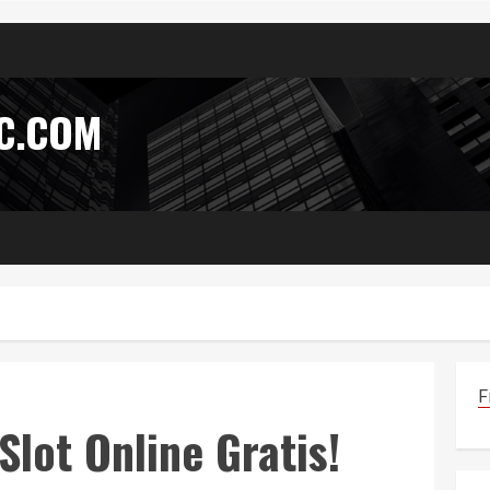
C.COM
F
lot Online Gratis!