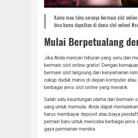
Kamu mau tahu serunya bermain slot online 
bisa kamu dapatkan di dunia slot online! #s
Mulai Berpetualang den
Jika Anda mencari hiburan yang seru dan m
bermain slot online gratis! Dengan kemajua
bermain slot langsung dari kenyamanan rumah
cukup duduk manis di depan komputer atau
berbagai jenis slot online yang menarik.
Salah satu keuntungan utama dari bermain sl
uang untuk memulai. Anda dapat memainkan b
harus membayar deposit atau biaya pendaft
pemain baru untuk mencoba berbagai jenis s
gaya permainan mereka.