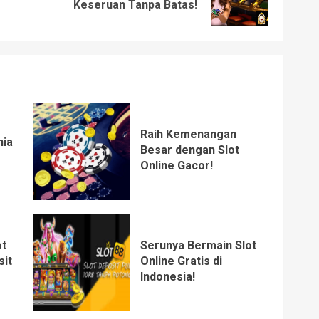
Keseruan Tanpa Batas!
post:
post:
Raih Kemenangan
nia
Besar dengan Slot
Online Gacor!
ot
Serunya Bermain Slot
sit
Online Gratis di
Indonesia!