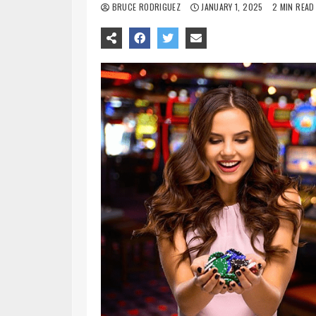
BRUCE RODRIGUEZ
JANUARY 1, 2025
2 MIN READ