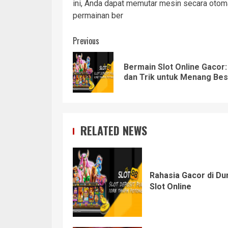
ini, Anda dapat memutar mesin secara otoma
permainan ber
Continue
Previous
Reading
Bermain Slot Online Gacor:
dan Trik untuk Menang Bes
RELATED NEWS
Rahasia Gacor di Du
Slot Online