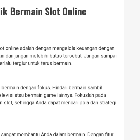
ik Bermain Slot Online
lot online adalah dengan mengelola keuangan dengan
in dan jangan melebihi batas tersebut. Jangan sampai
lalu tergiur untuk terus bermain.
 bermain dengan fokus. Hindari bermain sambil
elevisi atau bermain game lainnya. Fokuslah pada
n slot, sehingga Anda dapat mencari pola dan strategi
at sangat membantu Anda dalam bermain. Dengan fitur