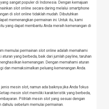
i yang sangat populer di Indonesia. Dengan kemajuan
mainkan slot online secara daring melalui smartphone
gan di slot online tidaklah mudah. Dibutuhkan
dapat memenangkan permainan ini. Untuk itu, kami
 jitu yang dapat membantu Anda meraih kemenangan di
lum memulai permainan slot online adalah memahami
 aturan yang berbeda, baik dari jumlah payline, taruhan
menghasilkan kemenangan. Dengan memahami aturan
tegi dan memaksimalkan peluang kemenangan Anda.
jenis mesin slot, namun ada baiknya jika Anda fokus
Setiap mesin slot memiliki karakteristik yang berbeda,
pembayaran. Pilihlah mesin slot yang sesuai dengan
ih dahulu sebelum memulai permainan.