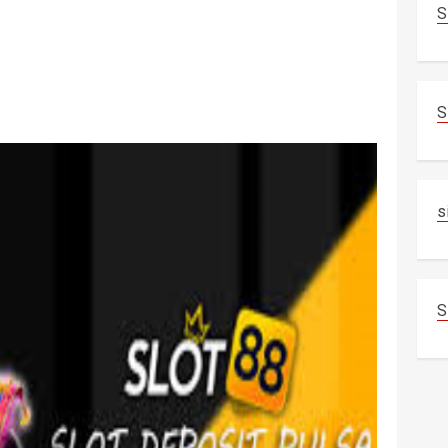
S
S
s
S