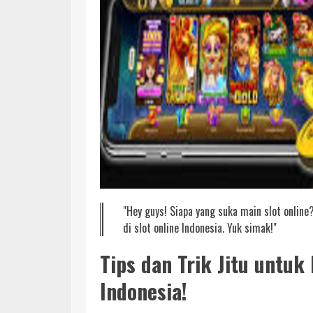
"Hey guys! Siapa yang suka main slot online
di slot online Indonesia. Yuk simak!"
Tips dan Trik Jitu untuk
Indonesia!