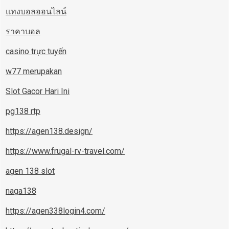
แทงบอลออนไลน์
ราคาบอล
casino trực tuyến
w77 merupakan
Slot Gacor Hari Ini
pg138 rtp
https://agen138.design/
https://www.frugal-rv-travel.com/
agen 138 slot
naga138
https://agen338login4.com/