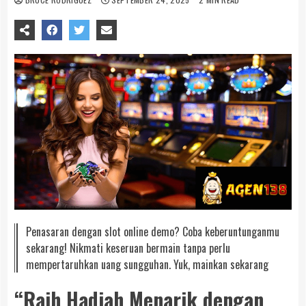
Penasaran dengan slot online demo? Coba keberuntunganmu
sekarang! Nikmati keseruan bermain tanpa perlu
mempertaruhkan uang sungguhan. Yuk, mainkan sekarang
“Raih Hadiah Menarik dengan