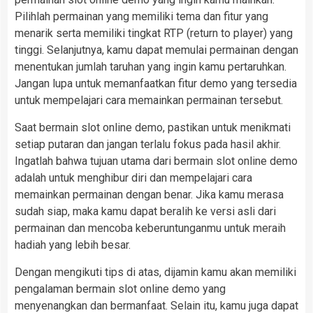
Pilihlah permainan yang memiliki tema dan fitur yang
menarik serta memiliki tingkat RTP (return to player) yang
tinggi. Selanjutnya, kamu dapat memulai permainan dengan
menentukan jumlah taruhan yang ingin kamu pertaruhkan.
Jangan lupa untuk memanfaatkan fitur demo yang tersedia
untuk mempelajari cara memainkan permainan tersebut.
Saat bermain slot online demo, pastikan untuk menikmati
setiap putaran dan jangan terlalu fokus pada hasil akhir.
Ingatlah bahwa tujuan utama dari bermain slot online demo
adalah untuk menghibur diri dan mempelajari cara
memainkan permainan dengan benar. Jika kamu merasa
sudah siap, maka kamu dapat beralih ke versi asli dari
permainan dan mencoba keberuntunganmu untuk meraih
hadiah yang lebih besar.
Dengan mengikuti tips di atas, dijamin kamu akan memiliki
pengalaman bermain slot online demo yang
menyenangkan dan bermanfaat. Selain itu, kamu juga dapat