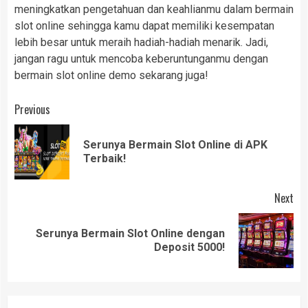
meningkatkan pengetahuan dan keahlianmu dalam bermain
slot online sehingga kamu dapat memiliki kesempatan
lebih besar untuk meraih hadiah-hadiah menarik. Jadi,
jangan ragu untuk mencoba keberuntunganmu dengan
bermain slot online demo sekarang juga!
Continue
Previous
Reading
Serunya Bermain Slot Online di APK
Pre
Terbaik!
pos
Next
Serunya Bermain Slot Online dengan
Next
Deposit 5000!
post: