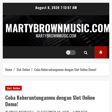
Skip
August 8, 2026
7:13:58 AM
to
content
MARTYBROWNMUSIC.COM
MARTYBROWNMUSIC.COM
Home
Slot Online
Coba Keberuntunganmu dengan Slot Online Demo!
Slot Online
Coba Keberuntunganmu dengan Slot Online
Demo!
BRUCE RODRIGUEZ
SEPTEMBER 24, 2025
2 MIN READ