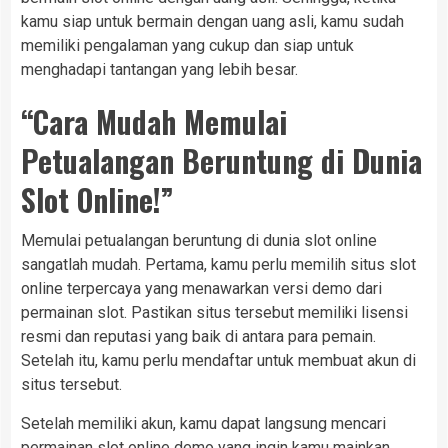
kamu siap untuk bermain dengan uang asli, kamu sudah
memiliki pengalaman yang cukup dan siap untuk
menghadapi tantangan yang lebih besar.
“Cara Mudah Memulai
Petualangan Beruntung di Dunia
Slot Online!”
Memulai petualangan beruntung di dunia slot online
sangatlah mudah. Pertama, kamu perlu memilih situs slot
online terpercaya yang menawarkan versi demo dari
permainan slot. Pastikan situs tersebut memiliki lisensi
resmi dan reputasi yang baik di antara para pemain.
Setelah itu, kamu perlu mendaftar untuk membuat akun di
situs tersebut.
Setelah memiliki akun, kamu dapat langsung mencari
permainan slot online demo yang ingin kamu mainkan.