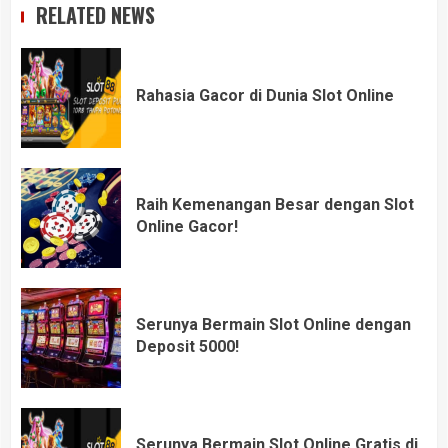
RELATED NEWS
Rahasia Gacor di Dunia Slot Online
Raih Kemenangan Besar dengan Slot
Online Gacor!
Serunya Bermain Slot Online dengan
Deposit 5000!
Serunya Bermain Slot Online Gratis di