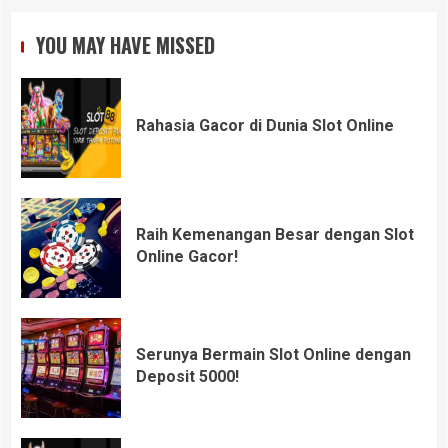
YOU MAY HAVE MISSED
Rahasia Gacor di Dunia Slot Online
Raih Kemenangan Besar dengan Slot
Online Gacor!
Serunya Bermain Slot Online dengan
Deposit 5000!