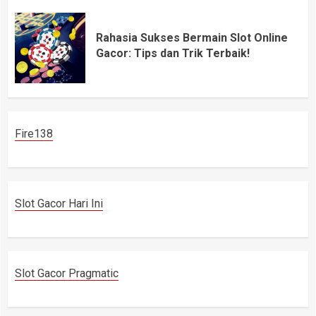
Rahasia Sukses Bermain Slot Online
Gacor: Tips dan Trik Terbaik!
Fire138
Slot Gacor Hari Ini
Slot Gacor Pragmatic