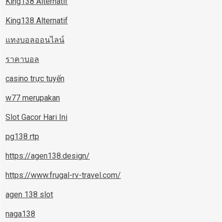
King138 Alternatif
King138 Alternatif
แทงบอลออนไลน์
ราคาบอล
casino trực tuyến
w77 merupakan
Slot Gacor Hari Ini
pg138 rtp
https://agen138.design/
https://www.frugal-rv-travel.com/
agen 138 slot
naga138