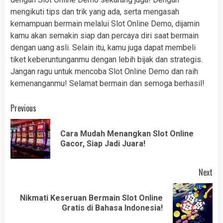
mengikuti tips dan trik yang ada, serta mengasah
kemampuan bermain melalui Slot Online Demo, dijamin
kamu akan semakin siap dan percaya diri saat bermain
dengan uang asli. Selain itu, kamu juga dapat membeli
tiket keberuntunganmu dengan lebih bijak dan strategis.
Jangan ragu untuk mencoba Slot Online Demo dan raih
kemenanganmu! Selamat bermain dan semoga berhasil!
Continue
Previous
Reading
Cara Mudah Menangkan Slot Online
Pre
Gacor, Siap Jadi Juara!
pos
Next
Nikmati Keseruan Bermain Slot Online
Next
Gratis di Bahasa Indonesia!
post: