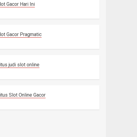
lot Gacor Hari Ini
lot Gacor Pragmatic
itus judi slot online
itus Slot Online Gacor