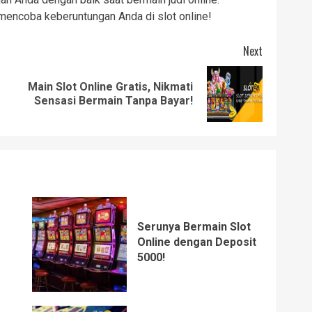
mencoba keberuntungan Anda di slot online!
Next
Main Slot Online Gratis, Nikmati
Previous
Next
Sensasi Bermain Tanpa Bayar!
post:
post:
Serunya Bermain Slot
Online dengan Deposit
5000!