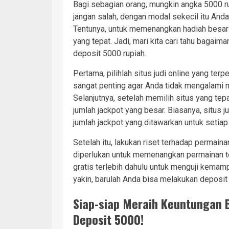
Bagi sebagian orang, mungkin angka 5000 rup
jangan salah, dengan modal sekecil itu Anda
Tentunya, untuk memenangkan hadiah besar t
yang tepat. Jadi, mari kita cari tahu bagai
deposit 5000 rupiah.
Pertama, pilihlah situs judi online yang ter
sangat penting agar Anda tidak mengalami
Selanjutnya, setelah memilih situs yang tep
jumlah jackpot yang besar. Biasanya, situs 
jumlah jackpot yang ditawarkan untuk setiap 
Setelah itu, lakukan riset terhadap permainan
diperlukan untuk memenangkan permainan t
gratis terlebih dahulu untuk menguji kema
yakin, barulah Anda bisa melakukan deposit
Siap-siap Meraih Keuntungan B
Deposit 5000!