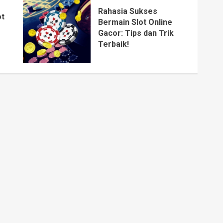
Rahasia Sukses
ot
Bermain Slot Online
Gacor: Tips dan Trik
Terbaik!