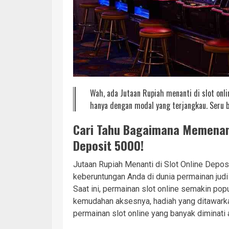
Wah, ada Jutaan Rupiah menanti di slot on
hanya dengan modal yang terjangkau. Seru b
Cari Tahu Bagaimana Memenang
Deposit 5000!
Jutaan Rupiah Menanti di Slot Online Depos
keberuntungan Anda di dunia permainan judi o
Saat ini, permainan slot online semakin pop
kemudahan aksesnya, hadiah yang ditawarka
permainan slot online yang banyak diminati 