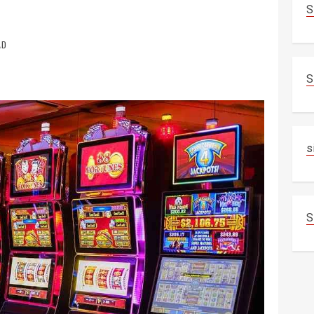
S
AD
S
s
S