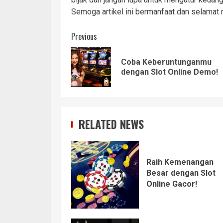
Semoga artikel ini bermanfaat dan selamat 
Continue
Previous
Reading
Coba Keberuntunganmu
dengan Slot Online Demo!
RELATED NEWS
Raih Kemenangan
Besar dengan Slot
Online Gacor!