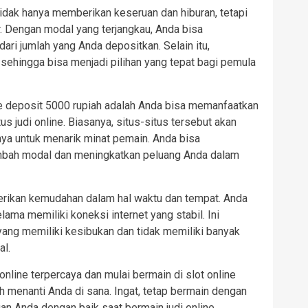
tidak hanya memberikan keseruan dan hiburan, tetapi
. Dengan modal yang terjangkau, Anda bisa
ri jumlah yang Anda depositkan. Selain itu,
 sehingga bisa menjadi pilihan yang tepat bagi pemula
ne deposit 5000 rupiah adalah Anda bisa memanfaatkan
s judi online. Biasanya, situs-situs tersebut akan
ya untuk menarik minat pemain. Anda bisa
bah modal dan meningkatkan peluang Anda dalam
mberikan kemudahan dalam hal waktu dan tempat. Anda
lama memiliki koneksi internet yang stabil. Ini
ang memiliki kesibukan dan tidak memiliki banyak
al.
 online terpercaya dan mulai bermain di slot online
ah menanti Anda di sana. Ingat, tetap bermain dengan
an Anda dengan baik saat bermain judi online.