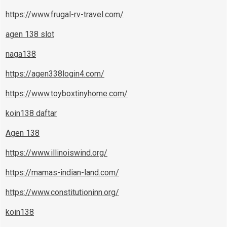
https://www.frugal-rv-travel.com/
agen 138 slot
naga138
https://agen338login4.com/
https://www.toyboxtinyhome.com/
koin138 daftar
Agen 138
https://www.illinoiswind.org/
https://mamas-indian-land.com/
https://www.constitutioninn.org/
koin138