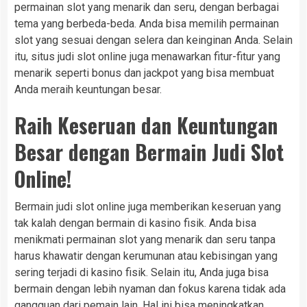
permainan slot yang menarik dan seru, dengan berbagai
tema yang berbeda-beda. Anda bisa memilih permainan
slot yang sesuai dengan selera dan keinginan Anda. Selain
itu, situs judi slot online juga menawarkan fitur-fitur yang
menarik seperti bonus dan jackpot yang bisa membuat
Anda meraih keuntungan besar.
Raih Keseruan dan Keuntungan
Besar dengan Bermain Judi Slot
Online!
Bermain judi slot online juga memberikan keseruan yang
tak kalah dengan bermain di kasino fisik. Anda bisa
menikmati permainan slot yang menarik dan seru tanpa
harus khawatir dengan kerumunan atau kebisingan yang
sering terjadi di kasino fisik. Selain itu, Anda juga bisa
bermain dengan lebih nyaman dan fokus karena tidak ada
gangguan dari pemain lain. Hal ini bisa meningkatkan