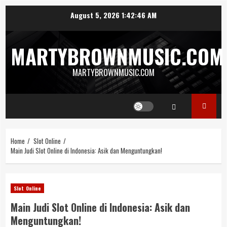
Skip
August 5, 2026
1:42:46 AM
to
content
MARTYBROWNMUSIC.COM
MARTYBROWNMUSIC.COM
Home
Slot Online
Main Judi Slot Online di Indonesia: Asik dan Menguntungkan!
Slot Online
Main Judi Slot Online di Indonesia: Asik dan
Menguntungkan!