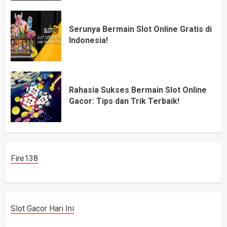
Serunya Bermain Slot Online Gratis di
Indonesia!
Rahasia Sukses Bermain Slot Online
Gacor: Tips dan Trik Terbaik!
Fire138
Slot Gacor Hari Ini