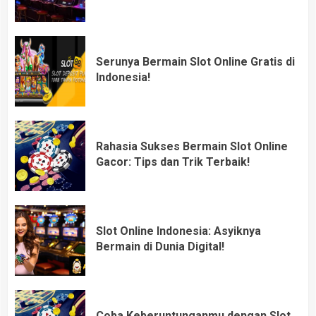
Serunya Bermain Slot Online Gratis di
Indonesia!
Rahasia Sukses Bermain Slot Online
Gacor: Tips dan Trik Terbaik!
Slot Online Indonesia: Asyiknya
Bermain di Dunia Digital!
Coba Keberuntunganmu dengan Slot