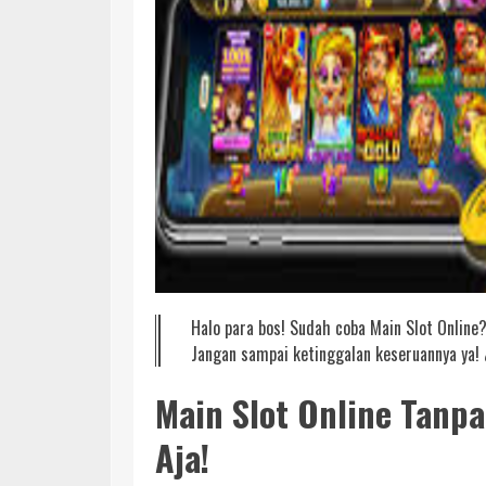
Halo para bos! Sudah coba Main Slot Onlin
Jangan sampai ketinggalan keseruannya ya!
Main Slot Online Tanp
Aja!