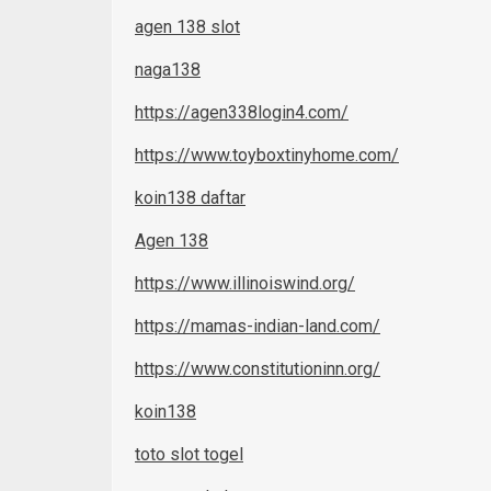
agen 138 slot
naga138
https://agen338login4.com/
https://www.toyboxtinyhome.com/
koin138 daftar
Agen 138
https://www.illinoiswind.org/
https://mamas-indian-land.com/
https://www.constitutioninn.org/
koin138
toto slot togel