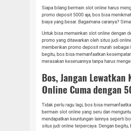
Siapa bilang bermain slot online harus me
promo deposit 5000 aja, bos bisa menikmati
biaya yang besar. Bagaimana caranya? Simak 
Untuk bisa memainkan slot online dengan d
promo yang ditawarkan oleh situs judi online
memberikan promo deposit murah sebagai b
begitu, bos bisa memanfaatkan kesempatan 
merasakan keseruannya tanpa harus mengel
Bos, Jangan Lewatkan 
Online Cuma dengan 5
Tidak perlu ragu lagi, bos bisa memanfaatk
bermain slot online yang seru dan menguntu
mendapatkan keuntungan lainnya seperti bo
situs judi online terpercaya. Dengan begit