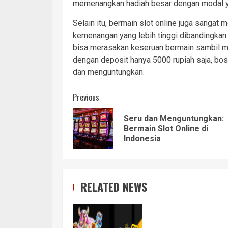
memenangkan hadiah besar dengan modal ya
Selain itu, bermain slot online juga sangat
kemenangan yang lebih tinggi dibandingkan 
bisa merasakan keseruan bermain sambil m
dengan deposit hanya 5000 rupiah saja, b
dan menguntungkan.
Continue
Previous
Reading
Seru dan Menguntungkan:
Bermain Slot Online di
Indonesia
RELATED NEWS