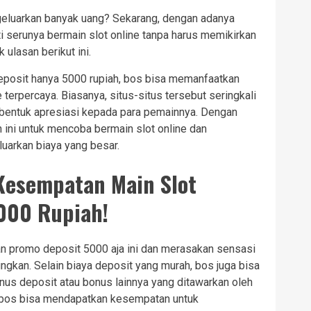
ngeluarkan banyak uang? Sekarang, dengan adanya
 serunya bermain slot online tanpa harus memikirkan
ulasan berikut ini.
eposit hanya 5000 rupiah, bos bisa memanfaatkan
 terpercaya. Biasanya, situs-situs tersebut seringkali
entuk apresiasi kepada para pemainnya. Dengan
ini untuk mencoba bermain slot online dan
uarkan biaya yang besar.
Kesempatan Main Slot
000 Rupiah!
an promo deposit 5000 aja ini dan merasakan sensasi
ngkan. Selain biaya deposit yang murah, bos juga bisa
nus deposit atau bonus lainnya yang ditawarkan oleh
u, bos bisa mendapatkan kesempatan untuk