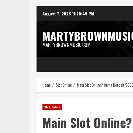
Skip
August 7, 2026
11:20:50 PM
to
content
MARTYBROWNMUSI
MARTYBROWNMUSIC.COM
Home
Slot Online
Main Slot Online? Cuma Deposit 5000
Slot Online
Main Slot Online