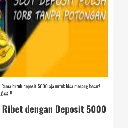
e? Cuma butuh deposit 5000 aja untuk bisa menang besar!
 💰🎰 #
a Ribet dengan Deposit 5000