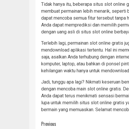
Tidak hanya itu, beberapa situs slot online 
membuat permainan lebih menarik, seperti bon
dapat mencoba semua fitur tersebut tanpa 
Anda dapat memprediksi dan memilih perma
dengan uang asli di situs slot online berbaya
Terlebih lagi, permainan slot online gratis 
mendownload aplikasi tertentu. Hal ini me
saja, asalkan Anda terhubung dengan interne
komputer, laptop, atau bahkan di ponsel pin
kehilangan waktu hanya untuk mendownload 
Jadi, tunggu apa lagi? Nikmati keseruan be
dengan mencoba main slot online gratis. De
Anda dapat terus menikmati sensasi bermain
lupa untuk memilih situs slot online grati
bermain yang memuaskan. Selamat mencoba
Continue
Previous