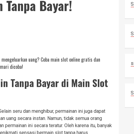
 Tanpa Bayar!
S
S
s mengeluarkan uang? Coba main slot online gratis dan
s
 mari dicoba!
in Tanpa Bayar di Main Slot
S
Selain seru dan menghibur, permainan ini juga dapat
 uang secara instan. Namun, tidak semua orang
permainan ini secara teratur. Oleh karena itu, banyak
menikmati sensasi bermain slot tanpa harus