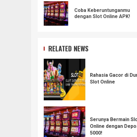
Reading
Coba Keberuntunganmu
dengan Slot Online APK!
RELATED NEWS
Rahasia Gacor di Du
Slot Online
Serunya Bermain Sl
Online dengan Depo
5000!