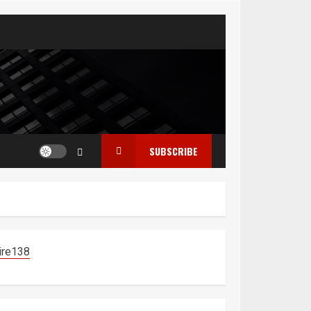
SUBSCRIBE
ire138