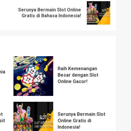
Serunya Bermain Slot Online
Previous
Next
Gratis di Bahasa Indonesia!
post:
post:
Raih Kemenangan
nia
Besar dengan Slot
Online Gacor!
ot
Serunya Bermain Slot
sit
Online Gratis di
Indonesia!