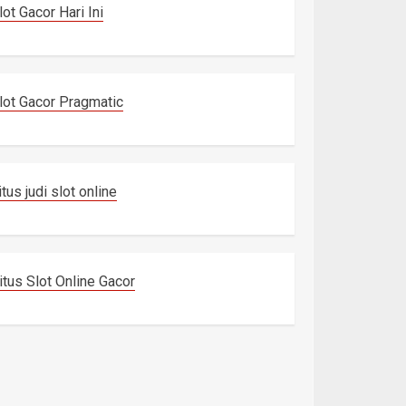
lot Gacor Hari Ini
lot Gacor Pragmatic
itus judi slot online
itus Slot Online Gacor