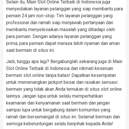
Selain itu, Main Slot Online Terbaik di Indonesia juga
menyediakan layanan pelanggan yang siap membantu para
pemain 24 jam non-stop. Tim layanan pelanggan yang
profesional dan ramah siap menjawab pertanyaan dan
membantu menyelesaikan masalah yang dihadapi oleh
para pemain. Dengan adanya layanan pelanggan yang
prima, para pemain dapat merasa lebih nyaman dan aman
saat bermain di situs ini.
Jadi, tunggu apa lagi? Bergabunglah sekarang juga di Main
Slot Online Terbaik di Indonesia dan nikmati keseruan
bermain slot online tanpa batas! Dapatkan kesempatan
untuk memenangkan jackpot besar dan rasakan sensasi
bermain yang tidak akan Anda temukan di situs slot online
lainnya. Jangan lupa untuk selalu memperhatikan
keamanan dan kenyamanan saat bermain dan jangan
sampai lupa untuk bergabung dalam komunitas yang
ramah dan bersemangat di situs ini. Selamat bermain dan
semoga keberuntungan selalu berpihak kepada Anda!