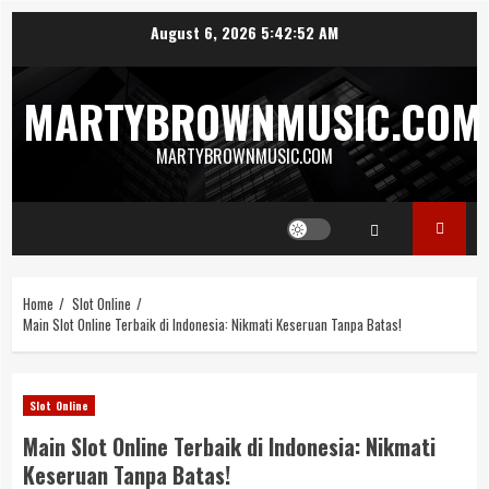
Skip
August 6, 2026
5:42:52 AM
to
content
MARTYBROWNMUSIC.COM
MARTYBROWNMUSIC.COM
Home
Slot Online
Main Slot Online Terbaik di Indonesia: Nikmati Keseruan Tanpa Batas!
Slot Online
Main Slot Online Terbaik di Indonesia: Nikmati
Keseruan Tanpa Batas!