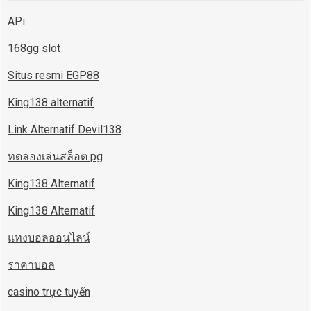
APi
168gg slot
Situs resmi EGP88
King138 alternatif
Link Alternatif Devil138
ทดลองเล่นสล็อต pg
King138 Alternatif
King138 Alternatif
แทงบอลออนไลน์
ราคาบอล
casino trực tuyến