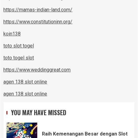
https://mamas-indian-land.com/
https://www.constitutioninn.org/
koin138
toto slot togel
toto togel slot
https://www.weddinggreat.com
agen 138 slot online
agen 138 slot online
YOU MAY HAVE MISSED
Raih Kemenangan Besar dengan Slot