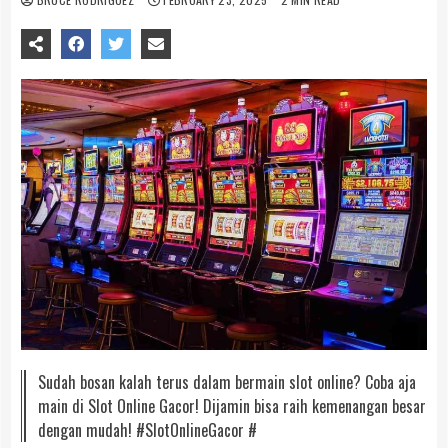
Sudah bosan kalah terus dalam bermain slot online? Coba aja
main di Slot Online Gacor! Dijamin bisa raih kemenangan besar
dengan mudah! #SlotOnlineGacor #