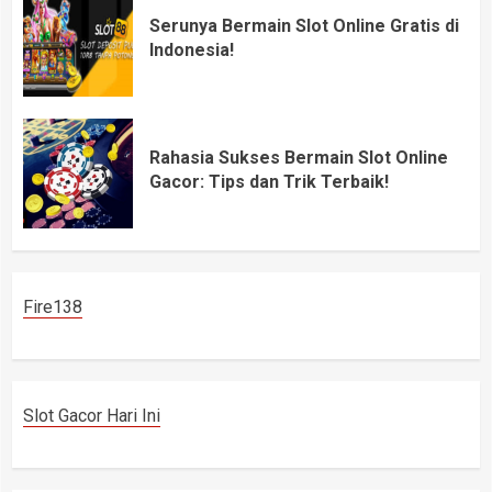
Serunya Bermain Slot Online Gratis di
Indonesia!
Rahasia Sukses Bermain Slot Online
Gacor: Tips dan Trik Terbaik!
Fire138
Slot Gacor Hari Ini