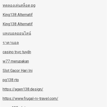
ทดลองเล่นสล็อต pg
King138 Alternatif
King138 Alternatif
แทงบอลออนไลน์
ราคาบอล
casino trực tuyến
w77 merupakan
Slot Gacor Hari Ini
pg138 rtp
https://agen138.design/
https://www.frugal-rv-travel.com/