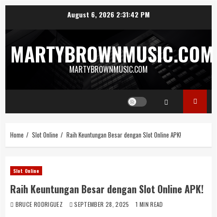
Skip
August 6, 2026
2:31:42 PM
to
content
MARTYBROWNMUSIC.COM
MARTYBROWNMUSIC.COM
Home
Slot Online
Raih Keuntungan Besar dengan Slot Online APK!
Slot Online
Raih Keuntungan Besar dengan Slot Online APK!
BRUCE RODRIGUEZ
SEPTEMBER 28, 2025
1 MIN READ