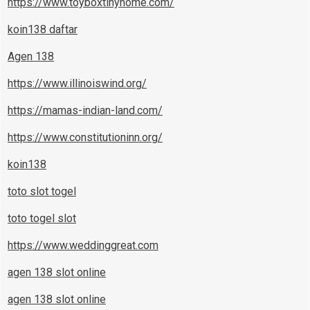
https://www.toyboxtinyhome.com/
koin138 daftar
Agen 138
https://www.illinoiswind.org/
https://mamas-indian-land.com/
https://www.constitutioninn.org/
koin138
toto slot togel
toto togel slot
https://www.weddinggreat.com
agen 138 slot online
agen 138 slot online