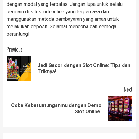
dengan modal yang terbatas. Jangan lupa untuk selalu
bermain di situs judi online yang terpercaya dan
menggunakan metode pembayaran yang aman untuk
melakukan deposit. Selamat mencoba dan semoga
beruntung!
Continue
Previous
Reading
Jadi Gacor dengan Slot Online: Tips dan
Pre
Triknya!
pos
Next
Coba Keberuntunganmu dengan Demo
Next
Slot Online!
post: