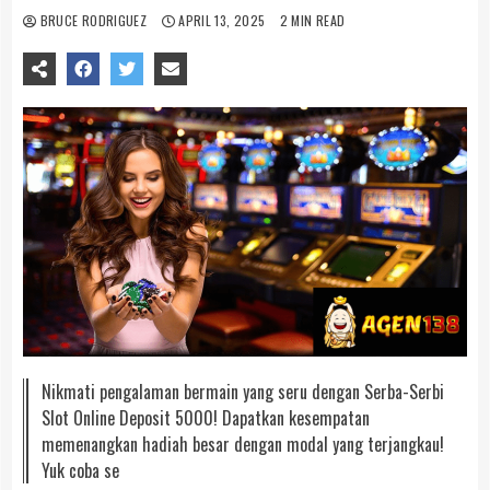
BRUCE RODRIGUEZ
APRIL 13, 2025
2 MIN READ
Nikmati pengalaman bermain yang seru dengan Serba-Serbi
Slot Online Deposit 5000! Dapatkan kesempatan
memenangkan hadiah besar dengan modal yang terjangkau!
Yuk coba se