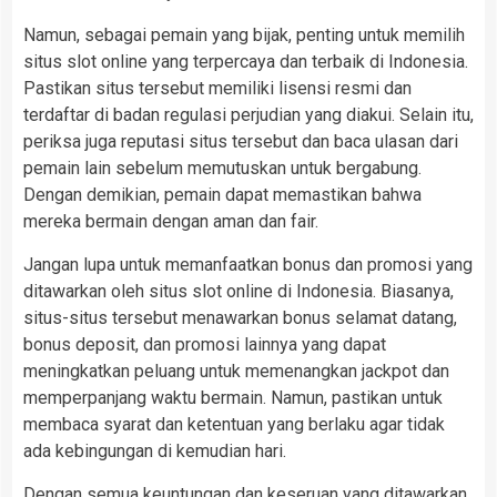
Namun, sebagai pemain yang bijak, penting untuk memilih
situs slot online yang terpercaya dan terbaik di Indonesia.
Pastikan situs tersebut memiliki lisensi resmi dan
terdaftar di badan regulasi perjudian yang diakui. Selain itu,
periksa juga reputasi situs tersebut dan baca ulasan dari
pemain lain sebelum memutuskan untuk bergabung.
Dengan demikian, pemain dapat memastikan bahwa
mereka bermain dengan aman dan fair.
Jangan lupa untuk memanfaatkan bonus dan promosi yang
ditawarkan oleh situs slot online di Indonesia. Biasanya,
situs-situs tersebut menawarkan bonus selamat datang,
bonus deposit, dan promosi lainnya yang dapat
meningkatkan peluang untuk memenangkan jackpot dan
memperpanjang waktu bermain. Namun, pastikan untuk
membaca syarat dan ketentuan yang berlaku agar tidak
ada kebingungan di kemudian hari.
Dengan semua keuntungan dan keseruan yang ditawarkan,