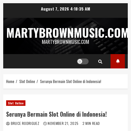
Skip
August 7, 2026
4:18:36 AM
to
content
MARTYBROWNMUSIC.COM
MARTYBROWNMUSIC.COM
Home
Slot Online
Serunya Bermain Slot Online di Indonesia!
Slot Online
Serunya Bermain Slot Online di Indonesia!
BRUCE RODRIGUEZ
NOVEMBER 21, 2025
2 MIN READ