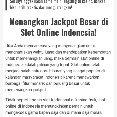
Serunya nggak kalah sama main langsung di kasino, bahkan
bisa lebih praktis dan menguntungkan!
Menangkan Jackpot Besar di
Slot Online Indonesia!
Jika Anda mencari cara yang menyenangkan untuk
menghabiskan waktu luang dan mendapatkan kesempatan
untuk memenangkan uang, maka bermain slot online di
Indonesia adalah pilihan yang tepat. Slot online telah
menjadi salah satu opsi hiburan yang sangat populer di
kalangan masyarakat Indonesia karena menawarkan
berbagai fitur menarik dan peluang besar untuk
memenangkan jackpot.
Tidak seperti mesin slot tradisional di kasino fisik, slot
online di Indonesia memungkinkan pemain untuk
mengakses game kapan saja dan di mana saja melalui