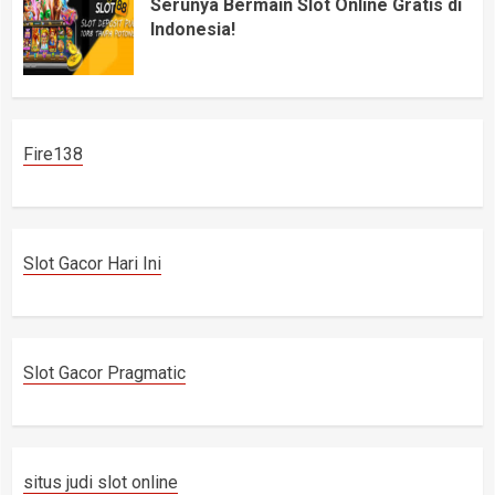
Serunya Bermain Slot Online Gratis di
Indonesia!
Fire138
Slot Gacor Hari Ini
Slot Gacor Pragmatic
situs judi slot online