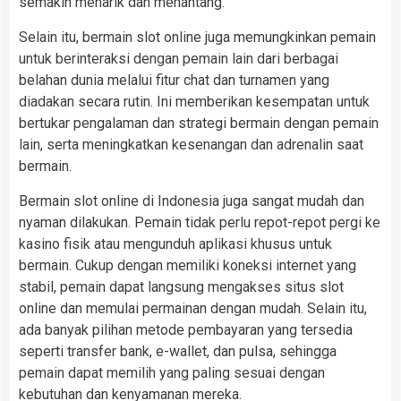
semakin menarik dan menantang.
Selain itu, bermain slot online juga memungkinkan pemain
untuk berinteraksi dengan pemain lain dari berbagai
belahan dunia melalui fitur chat dan turnamen yang
diadakan secara rutin. Ini memberikan kesempatan untuk
bertukar pengalaman dan strategi bermain dengan pemain
lain, serta meningkatkan kesenangan dan adrenalin saat
bermain.
Bermain slot online di Indonesia juga sangat mudah dan
nyaman dilakukan. Pemain tidak perlu repot-repot pergi ke
kasino fisik atau mengunduh aplikasi khusus untuk
bermain. Cukup dengan memiliki koneksi internet yang
stabil, pemain dapat langsung mengakses situs slot
online dan memulai permainan dengan mudah. Selain itu,
ada banyak pilihan metode pembayaran yang tersedia
seperti transfer bank, e-wallet, dan pulsa, sehingga
pemain dapat memilih yang paling sesuai dengan
kebutuhan dan kenyamanan mereka.