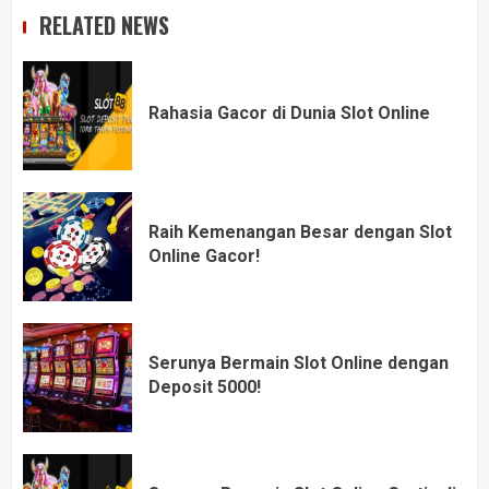
RELATED NEWS
Rahasia Gacor di Dunia Slot Online
Raih Kemenangan Besar dengan Slot
Online Gacor!
Serunya Bermain Slot Online dengan
Deposit 5000!