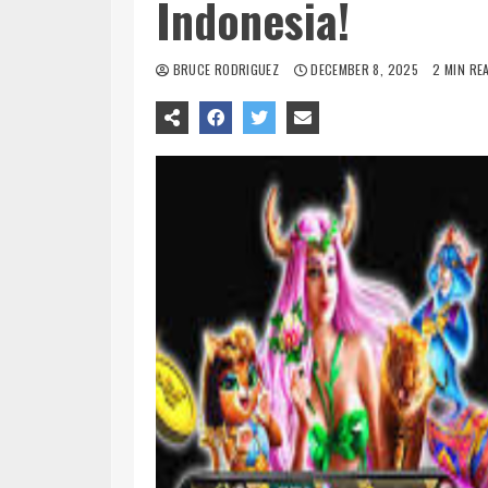
Indonesia!
BRUCE RODRIGUEZ
DECEMBER 8, 2025
2 MIN RE