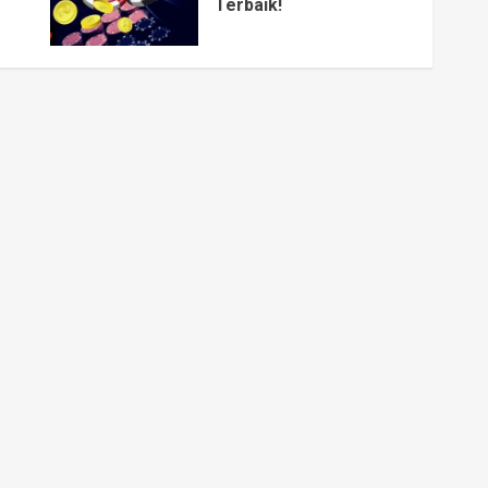
Terbaik!