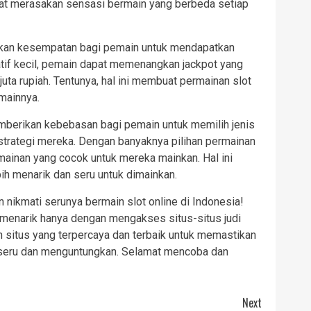
pat merasakan sensasi bermain yang berbeda setiap
erikan kesempatan bagi pemain untuk mendapatkan
atif kecil, pemain dapat memenangkan jackpot yang
uta rupiah. Tentunya, hal ini membuat permainan slot
mainnya.
memberikan kebebasan bagi pemain untuk memilih jenis
trategi mereka. Dengan banyaknya pilihan permainan
mainan yang cocok untuk mereka mainkan. Hal ini
ih menarik dan seru untuk dimainkan.
 nikmati serunya bermain slot online di Indonesia!
menarik hanya dengan mengakses situs-situs judi
ih situs yang terpercaya dan terbaik untuk memastikan
h seru dan menguntungkan. Selamat mencoba dan
Next