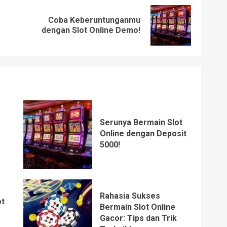
Coba Keberuntunganmu
Previous
Next
dengan Slot Online Demo!
post:
post:
Serunya Bermain Slot
Online dengan Deposit
5000!
Rahasia Sukses
ot
Bermain Slot Online
Gacor: Tips dan Trik