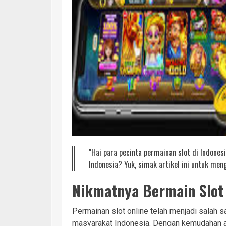
"Hai para pecinta permainan slot di Indones
Indonesia? Yuk, simak artikel ini untuk men
Nikmatnya Bermain Slot 
Permainan slot online telah menjadi salah s
masyarakat Indonesia. Dengan kemudahan aks