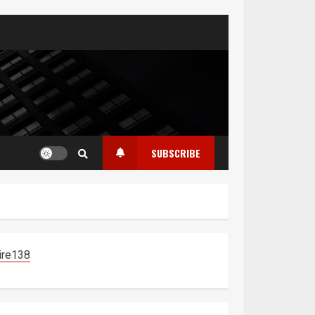
SUBSCRIBE
ire138