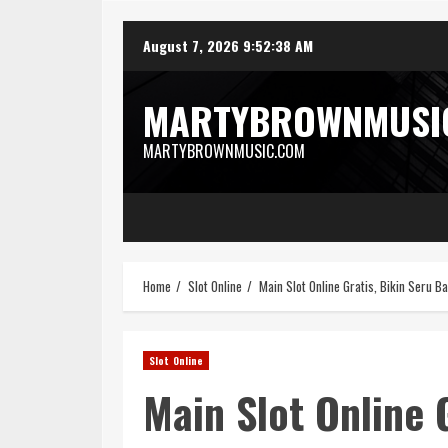
Skip
August 7, 2026
9:52:39 AM
to
content
MARTYBROWNMUSI
MARTYBROWNMUSIC.COM
Home
Slot Online
Main Slot Online Gratis, Bikin Seru B
Slot Online
Main Slot Online 