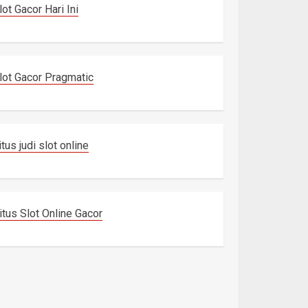
lot Gacor Hari Ini
lot Gacor Pragmatic
itus judi slot online
itus Slot Online Gacor