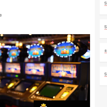
S
AD
S
s
S