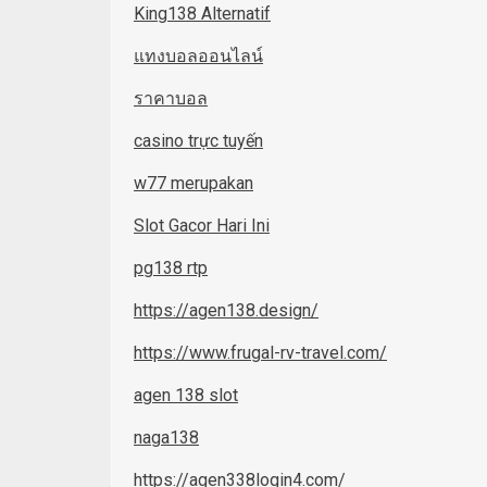
King138 Alternatif
แทงบอลออนไลน์
ราคาบอล
casino trực tuyến
w77 merupakan
Slot Gacor Hari Ini
pg138 rtp
https://agen138.design/
https://www.frugal-rv-travel.com/
agen 138 slot
naga138
https://agen338login4.com/