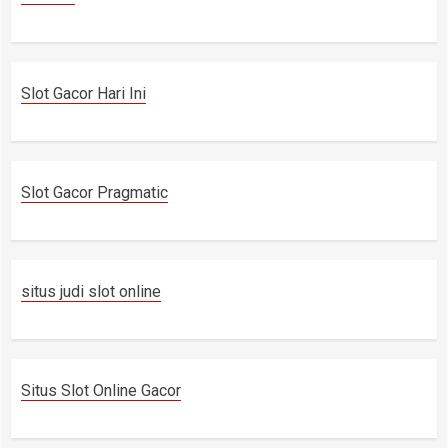
Slot Gacor Hari Ini
Slot Gacor Pragmatic
situs judi slot online
Situs Slot Online Gacor