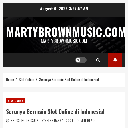
Skip
August 6, 2026
3:27:57 AM
to
content
MARTYBROWNMUSIC.COM
MARTYBROWNMUSIC.COM
Home
Slot Online
Serunya Bermain Slot Online di Indonesia!
Slot Online
Serunya Bermain Slot Online di Indonesia!
BRUCE RODRIGUEZ
FEBRUARY 1, 2026
2 MIN READ