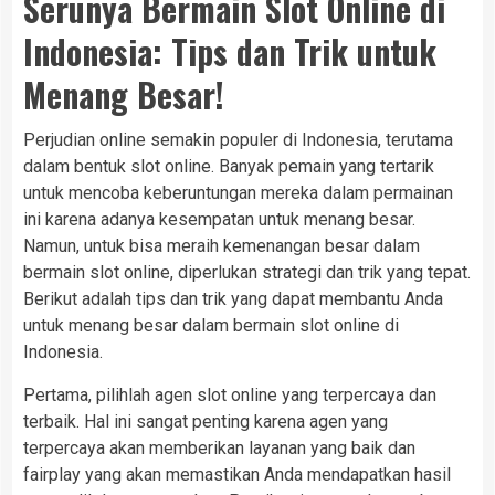
Serunya Bermain Slot Online di
Indonesia: Tips dan Trik untuk
Menang Besar!
Perjudian online semakin populer di Indonesia, terutama
dalam bentuk slot online. Banyak pemain yang tertarik
untuk mencoba keberuntungan mereka dalam permainan
ini karena adanya kesempatan untuk menang besar.
Namun, untuk bisa meraih kemenangan besar dalam
bermain slot online, diperlukan strategi dan trik yang tepat.
Berikut adalah tips dan trik yang dapat membantu Anda
untuk menang besar dalam bermain slot online di
Indonesia.
Pertama, pilihlah agen slot online yang terpercaya dan
terbaik. Hal ini sangat penting karena agen yang
terpercaya akan memberikan layanan yang baik dan
fairplay yang akan memastikan Anda mendapatkan hasil