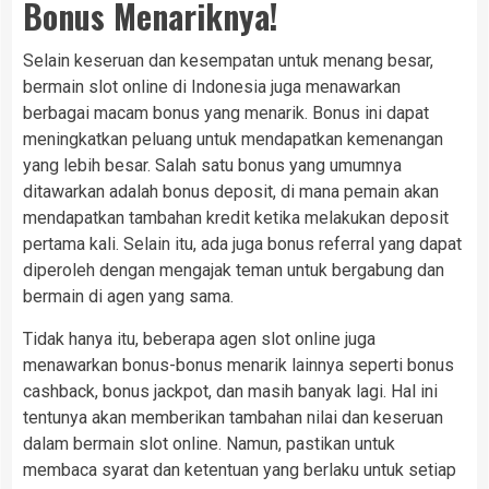
Bonus Menariknya!
Selain keseruan dan kesempatan untuk menang besar,
bermain slot online di Indonesia juga menawarkan
berbagai macam bonus yang menarik. Bonus ini dapat
meningkatkan peluang untuk mendapatkan kemenangan
yang lebih besar. Salah satu bonus yang umumnya
ditawarkan adalah bonus deposit, di mana pemain akan
mendapatkan tambahan kredit ketika melakukan deposit
pertama kali. Selain itu, ada juga bonus referral yang dapat
diperoleh dengan mengajak teman untuk bergabung dan
bermain di agen yang sama.
Tidak hanya itu, beberapa agen slot online juga
menawarkan bonus-bonus menarik lainnya seperti bonus
cashback, bonus jackpot, dan masih banyak lagi. Hal ini
tentunya akan memberikan tambahan nilai dan keseruan
dalam bermain slot online. Namun, pastikan untuk
membaca syarat dan ketentuan yang berlaku untuk setiap