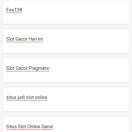
Fire138
Slot Gacor Hari Ini
Slot Gacor Pragmatic
situs judi slot online
Situs Slot Online Gacor