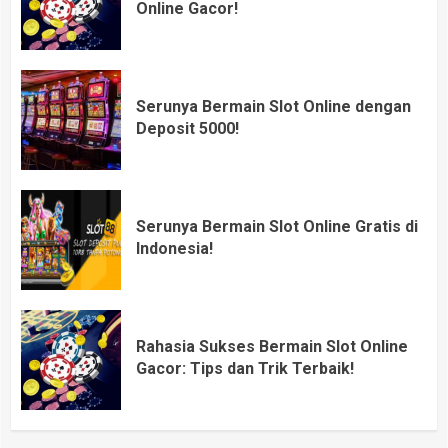
Online Gacor!
Serunya Bermain Slot Online dengan
Deposit 5000!
Serunya Bermain Slot Online Gratis di
Indonesia!
Rahasia Sukses Bermain Slot Online
Gacor: Tips dan Trik Terbaik!