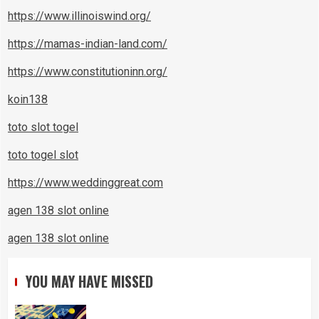
https://www.illinoiswind.org/
https://mamas-indian-land.com/
https://www.constitutioninn.org/
koin138
toto slot togel
toto togel slot
https://www.weddinggreat.com
agen 138 slot online
agen 138 slot online
YOU MAY HAVE MISSED