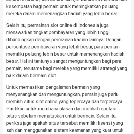
kesempatan bagi pemain untuk meningkatkan peluang
mereka dalam memenangkan hadiah yang lebih besar.
Selain itu, permainan slot online di Indonesia juga
menawarkan tingkat pembayaran yang lebih tinggi
dibandingkan dengan permainan kasino lainnya. Dengan
persentase pembayaran yang lebih besar, para pemain
memiliki peluang lebih besar untuk memenangkan hadiah
besar. Hal ini tentunya sangat menguntungkan bagi para
pemain, terutama bagi mereka yang memiliki strategi yang
baik dalam bermain slot.
Untuk memastikan pengalaman bermain yang
menyenangkan dan menguntungkan, pemain juga perlu
memilih situs slot online yang tepercaya dan terpercaya.
Pastikan untuk membaca ulasan dan melihat reputasi
situs sebelum memutuskan untuk bermain. Selain itu,
periksa juga apakah situs tersebut memiliki lisensi yang
sah dan menggunakan sistem keamanan yang kuat untuk