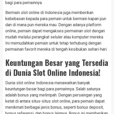
bagi para pemainnya.
Bermain slot online di Indonesia juga memberikan
kebebasan kepada para pemain untuk bermain kapan pun
dan di mana pun mereka mau. Dengan adanya platform
online, pemain dapat mengakses permainan slot dengan
mudah melalui perangkat seluler atau komputer mereka.
Ini memudahkan pemain untuk tetap terhubung dengan
permainan favorit mereka di tengah kesibukan sehari-hari.
Keuntungan Besar yang Tersedia
di Dunia Slot Online Indonesia!
Dunia slot online Indonesia menawarkan banyak
keuntungan besar bagi para pemainnya. Salah satunya
adalah bonus yang melimpah. Dengan persaingan yang
ketat di antara situs-situs slot online, para pemain dapat
menikmati berbagai jenis bonus, seperti bonus deposit,
bonus referensi, dan bonus lainnya. Bonus ini memberikan