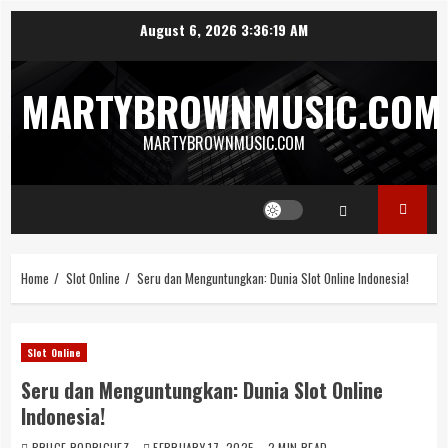
Skip
August 6, 2026
3:36:19 AM
to
content
MARTYBROWNMUSIC.COM
MARTYBROWNMUSIC.COM
Home
Slot Online
Seru dan Menguntungkan: Dunia Slot Online Indonesia!
Slot Online
Seru dan Menguntungkan: Dunia Slot Online
Indonesia!
BRUCE RODRIGUEZ
FEBRUARY 17, 2025
2 MIN READ