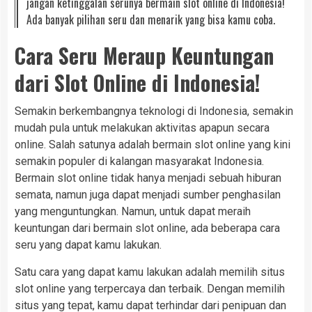
jangan ketinggalan serunya bermain slot online di Indonesia!
Ada banyak pilihan seru dan menarik yang bisa kamu coba.
Cara Seru Meraup Keuntungan
dari Slot Online di Indonesia!
Semakin berkembangnya teknologi di Indonesia, semakin
mudah pula untuk melakukan aktivitas apapun secara
online. Salah satunya adalah bermain slot online yang kini
semakin populer di kalangan masyarakat Indonesia.
Bermain slot online tidak hanya menjadi sebuah hiburan
semata, namun juga dapat menjadi sumber penghasilan
yang menguntungkan. Namun, untuk dapat meraih
keuntungan dari bermain slot online, ada beberapa cara
seru yang dapat kamu lakukan.
Satu cara yang dapat kamu lakukan adalah memilih situs
slot online yang terpercaya dan terbaik. Dengan memilih
situs yang tepat, kamu dapat terhindar dari penipuan dan