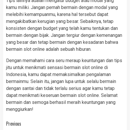
Tips lainnya adalah mengatur budget atau modal yang
kamu miliki. Jangan pernah bermain dengan modal yang
melebihi kemampuanmu, karena hal tersebut dapat
mengakibatkan kerugian yang besar. Sebaiknya, tetap
konsisten dengan budget yang telah kamu tentukan dan
bermain dengan bijak. Jangan tergiur dengan kemenangan
yang besar dan tetap bermain dengan kesadaran bahwa
bermain slot online adalah sebuah hiburan.
Dengan memahami cara seru meraup keuntungan dan tips
jitu untuk menikmati sensasi bermain slot online di
Indonesia, kamu dapat memaksimalkan pengalaman
bermainmu. Selain itu, jangan lupa untuk selalu bermain
dengan santai dan tidak terlalu serius agar kamu tetap
dapat menikmati keseruan bermain slot online. Selamat
bermain dan semoga berhasil meraih keuntungan yang
menggiurkan!
Continue
Previous