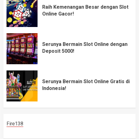
Raih Kemenangan Besar dengan Slot
Online Gacor!
Serunya Bermain Slot Online dengan
Deposit 5000!
Serunya Bermain Slot Online Gratis di
Indonesia!
Fire138