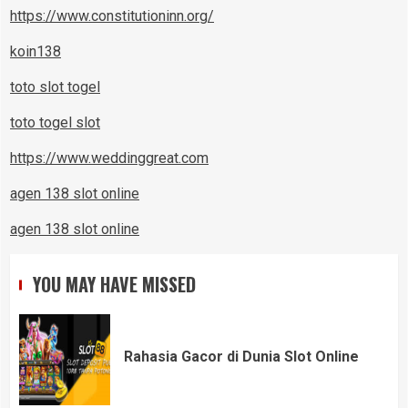
https://www.constitutioninn.org/
koin138
toto slot togel
toto togel slot
https://www.weddinggreat.com
agen 138 slot online
agen 138 slot online
YOU MAY HAVE MISSED
Rahasia Gacor di Dunia Slot Online